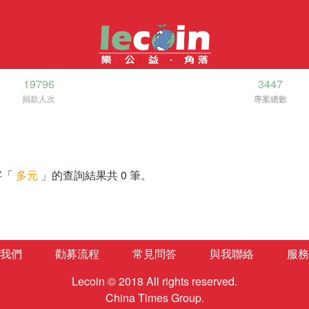
19796
3447
捐款人次
專案總數
字「
多元
」的查詢結果共 0 筆。
我們
勸募流程
常見問答
與我聯絡
服務
Lecoin © 2018 All rights reserved.
China Times Group.