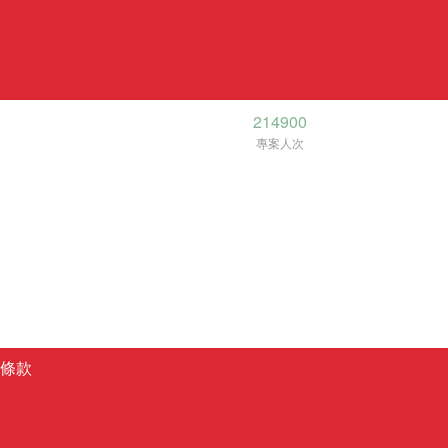
214900
專案人次
條款