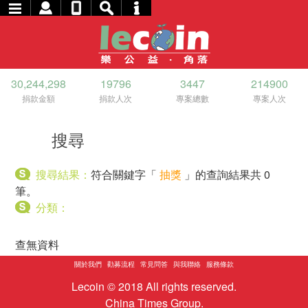
30,244,298
19796
3447
214900
捐款金額
捐款人次
專案總數
專案人次
搜尋
搜尋結果：
符合關鍵字「
抽獎
」的查詢結果共 0
筆。
分類：
查無資料
關於我們
勸募流程
常見問答
與我聯絡
服務條款
Lecoin © 2018 All rights reserved.
China Times Group.