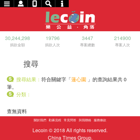
30,244,298
19796
3447
214900
捐款金額
捐款人次
專案總數
專案人次
搜尋
搜尋結果：
符合關鍵字「
蓮心園
」的查詢結果共 0
筆。
分類：
查無資料
關於我們
勸募流程
常見問答
與我聯絡
服務條款
Lecoin © 2018 All rights reserved.
China Times Group.