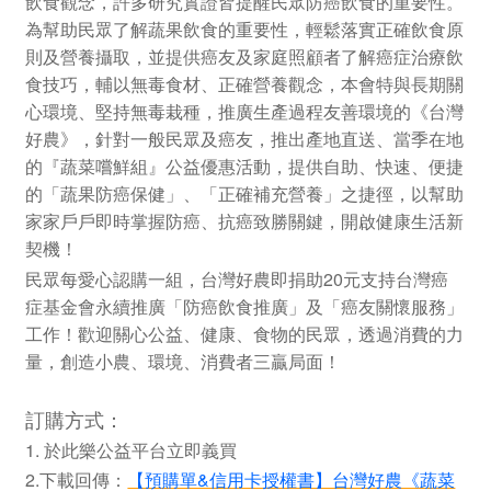
飲食觀念，許多研究實證皆提醒民眾防癌飲食的重要性。
為幫助民眾了解蔬果飲食的重要性，輕鬆落實正確飲食原
則及營養攝取，並提供癌友及家庭照顧者了解癌症治療飲
食技巧，輔以無毒食材、正確營養觀念，本會特與長期關
心環境、堅持無毒栽種，推廣生產過程友善環境的《台灣
好農》，針對一般民眾及癌友，推出產地直送、當季在地
的『蔬菜嚐鮮組』公益優惠活動，提供自助、快速、便捷
的「蔬果防癌保健」、「正確補充營養」之捷徑，以幫助
家家戶戶即時掌握防癌、抗癌致勝關鍵，開啟健康生活新
契機！
民眾每愛心認購一組，台灣好農即捐助20元支持台灣癌
症基金會永續推廣「防癌飲食推廣」及「癌友關懷服務」
工作！歡迎關心公益、健康、食物的民眾，透過消費的力
量，創造小農、環境、消費者三贏局面！
訂購方式：
1. 於此樂公益平台立即義買
2.下載回傳：
【預購單&信用卡授權書】台灣好農《蔬菜