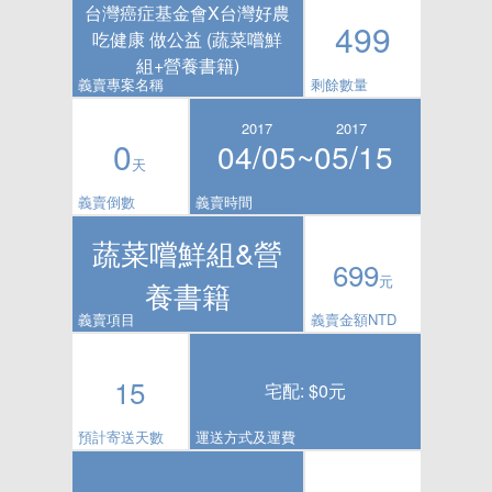
台灣癌症基金會X台灣好農
499
吃健康 做公益 (蔬菜嚐鮮
組+營養書籍)
義賣專案名稱
剩餘數量
2017
2017
0
04/05~
05/15
天
義賣倒數
義賣時間
蔬菜嚐鮮組&營
699
元
養書籍
義賣項目
義賣金額NTD
15
宅配: $0元
預計寄送天數
運送方式及運費