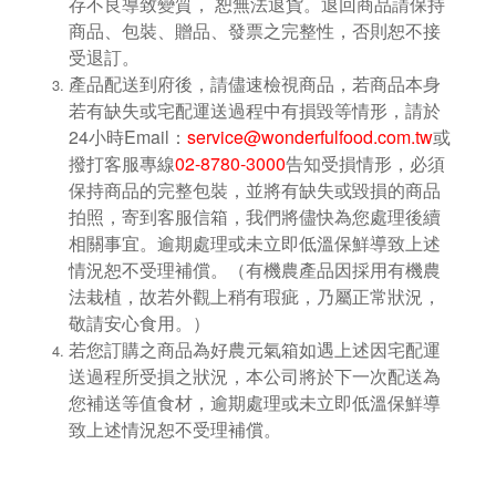
存不良導致變質， 恕無法退貨。退回商品請保持
商品、包裝、贈品、發票之完整性，否則恕不接
受退訂。
產品配送到府後，請儘速檢視商品，若商品本身
若有缺失或宅配運送過程中有損毀等情形，請於
24小時Email：
service@wonderfulfood.com.tw
或
撥打客服專線
02-8780-3000
告知受損情形，必須
保持商品的完整包裝，並將有缺失或毀損的商品
拍照，寄到客服信箱，我們將儘快為您處理後續
相關事宜。逾期處理或未立即低溫保鮮導致上述
情況恕不受理補償。（有機農產品因採用有機農
法栽植，故若外觀上稍有瑕疵，乃屬正常狀況，
敬請安心食用。）
若您訂購之商品為好農元氣箱如遇上述因宅配運
送過程所受損之狀況，本公司將於下一次配送為
您補送等值食材，逾期處理或未立即低溫保鮮導
致上述情況恕不受理補償。