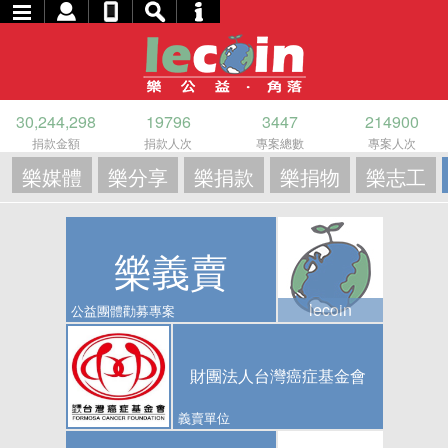
30,244,298
19796
3447
214900
捐款金額
捐款人次
專案總數
專案人次
樂媒體
樂分享
樂捐款
樂捐物
樂志工
樂義賣
lecoin
公益團體勸募專案
財團法人台灣癌症基金會
義賣單位