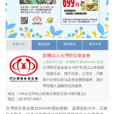
專案介紹
義買紀錄
徵信查詢
留言分享
財團法人台灣癌症基金會
立案核準文號：衛署醫字第86033641號函
台灣癌症基金會自1997年成立以來推動
『熱愛生命、攜手抗癌』之理念，不斷
致力於癌症防治及癌友關懷服務，期許
帶領國人遠離癌症的威脅。
地址：105台北市松山區南京東路五段16號5樓之2
電話：02-8787-9907
台灣癌症基金會自2004年開始推動「蔬果彩虹579」正確