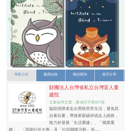
專案介紹
義買紀錄
徵信查詢
留言分享
財團法人台灣省私立台灣盲人重
建院
立案核準文號：臺省社字第007號
協助視障者走出黑暗照常生活，避免其
自暴自棄，導致家庭破碎或走上絕路，
致力於發展「生活重建」、「職業重
建」、「視障社區大學」及「社區關懷活動」等.....