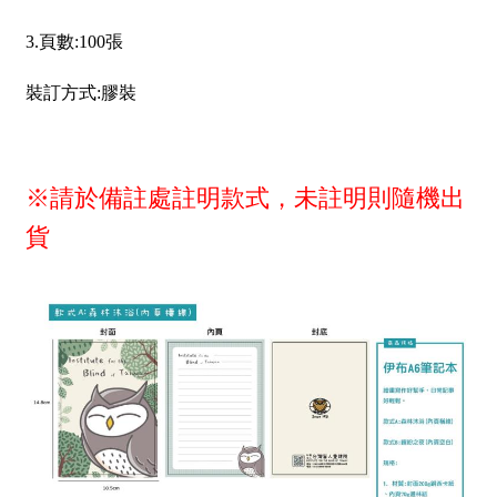
3.頁數:100張
裝訂方式:膠裝
※請於備註處註明款式，未註明則隨機出
貨