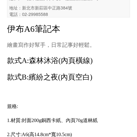
地址：新北市新莊區中正路384號
電話：02-29985588
伊布A6筆記本
繪畫寫作好幫手，日常記事好輕鬆。
款式A:森林沐浴(內頁橫線)
款式B:繽紛之夜(內頁空白)
規格:
1.材質:封面200g銅西卡紙、內頁70g道林紙
2.尺寸:A6(高14.8cm*寬10.5cm)