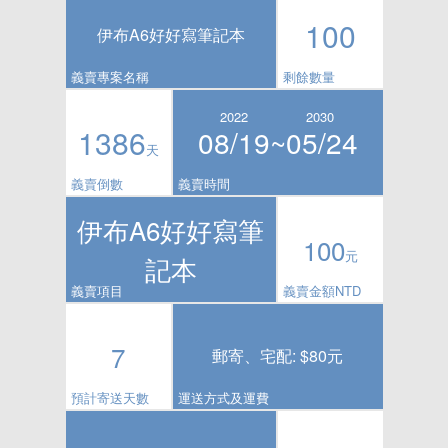
100
伊布A6好好寫筆記本
義賣專案名稱
剩餘數量
2022
2030
1386
08/19~
05/24
天
義賣倒數
義賣時間
伊布A6好好寫筆
100
元
記本
義賣項目
義賣金額NTD
7
郵寄、宅配: $80元
預計寄送天數
運送方式及運費