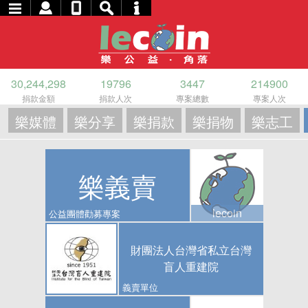
30,244,298
19796
3447
214900
捐款金額
捐款人次
專案總數
專案人次
樂媒體
樂分享
樂捐款
樂捐物
樂志工
樂義賣
lecoin
公益團體勸募專案
財團法人台灣省私立台灣
盲人重建院
義賣單位