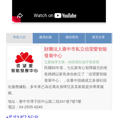
專案介紹
義買紀錄
徵信查詢
留言分享
財團法人臺中市私立信望愛智能
發展中心
立案核準文號：82府授社福字第壹號
民國82年底，七位家有心智障礙兒的爸
爸媽媽以家長身份創立了「信望愛智能
發展中心」，在臺中陸續成立多個社區
化服務據點，多年來已為近萬名身障兒及其家庭提供專業服
務。
地址：臺中市潭子區中山路二段241巷7號7樓
電話：04-2535-6240
※尺寸3.8*7.5公分