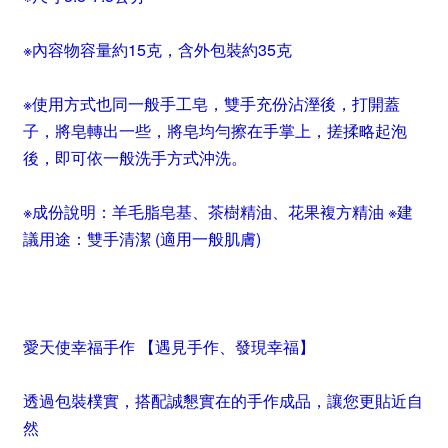
※內容物容量約15克，含外包裝約35克
※使用方式也同一般手工皂，雙手充份沾溼後，打開蓋
子，將皂轉出一些，將皂均勻擦在手掌上，搓揉略起泡
後，即可依一般洗手方式沖洗。
※成份說明：羊毛脂皂基、茶樹精油、花果複方精油 ※建
議用途：雙手清潔 (適用一般肌膚)
愛天使幸福手作 【遇見手作、發現幸福】
透過包裝樸實，搭配誠懇實在的手作成品，讓您更貼近自
然