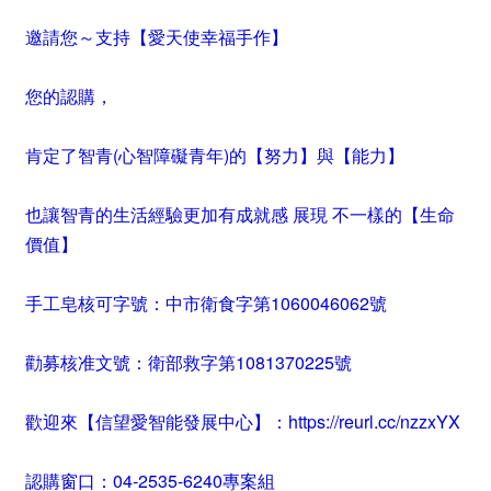
邀請您～支持【愛天使幸福手作】
您的認購，
肯定了智青(心智障礙青年)的【努力】與【能力】
也讓智青的生活經驗更加有成就感 展現 不一樣的【生命
價值】
手工皂核可字號：中市衛食字第1060046062號
勸募核准文號：衛部救字第1081370225號
歡迎來【信望愛智能發展中心】：https://reurl.cc/nzzxYX
認購窗口：04-2535-6240專案組