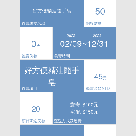
50
好方便精油隨手皂
義賣專案名稱
剩餘數量
2023
2023
0
02/09~
12/31
天
義賣倒數
義賣時間
好方便精油隨手
45
元
皂
義賣項目
義賣金額NTD
郵寄: $150元
20
宅配: $150元
預計寄送天數
運送方式及運費