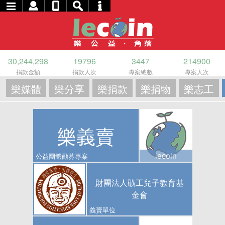
30,244,298
19796
3447
214900
捐款金額
捐款人次
專案總數
專案人次
樂媒體
樂分享
樂捐款
樂捐物
樂志工
樂義賣
lecoin
公益團體勸募專案
財團法人礦工兒子教育基
金會
義賣單位