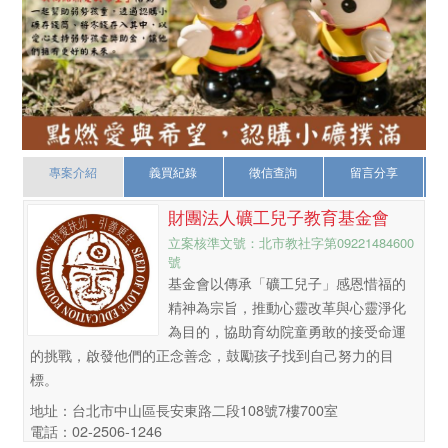
專案介紹
義買紀錄
徵信查詢
留言分享
財團法人礦工兒子教育基金會
立案核準文號：北市教社字第09221484600
號
基金會以傳承「礦工兒子」感恩惜福的
精神為宗旨，推動心靈改革與心靈淨化
為目的，協助育幼院童勇敢的接受命運
的挑戰，啟發他們的正念善念，鼓勵孩子找到自己努力的目
標。
地址：台北市中山區長安東路二段108號7樓700室
電話：02-2506-1246