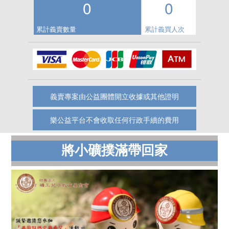
0
0
累計義賣數量
累計義買人次
義賣專案由公益團體開立收據或其他證明
樂公益平台不會收取任何行政手續的費用
將小礦撲滿帶回家