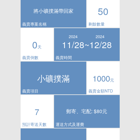
50
將小礦撲滿帶回家
義賣專案名稱
剩餘數量
2024
2024
0
11/28~
12/28
天
義賣倒數
義賣時間
小礦撲滿
1000
元
義賣項目
義賣金額NTD
7
郵寄、宅配: $80元
預計寄送天數
運送方式及運費