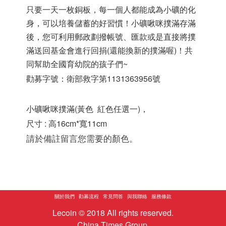
只要一天一枚銅板，每一個人都能成為小礦的化
身，可以培養儲蓄的好習慣！小礦啾咪撲滿存滿
後，您可利用郵政劃撥帳號、匯款或是直接將撲
滿送回基金會進行回捐(還能換新的撲滿喔)！共
同幫助全國育幼院的孩子們~
勸募字號：衛部救字第1131363956號
小礦啾咪撲滿(黃色 紅色任選一)，
尺寸 : 高16cm*寬11cm
請於備註留言您需要的顏色。
關於我們
勸募流程
常見問答
與我聯絡
服務條款
Lecoin © 2018 All rights reserved.
China Times Group.