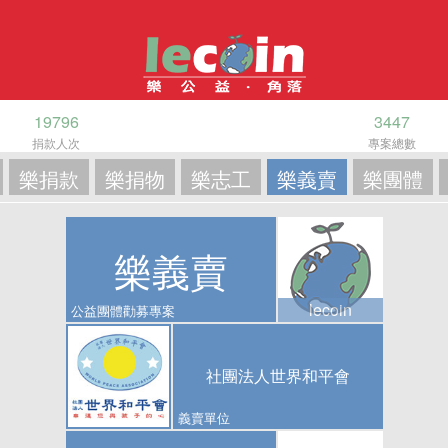
19796
3447
捐款人次
專案總數
樂捐款
樂捐物
樂志工
樂義賣
樂團體
樂義賣
lecoin
公益團體勸募專案
社團法人世界和平會
義賣單位