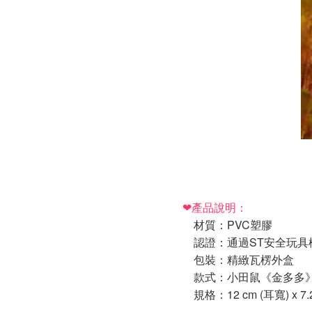
❤產品說明：
材質：PVC塑膠
認證：通過ST安全玩具
包裝：精緻瓦楞外盒
款式：小田鼠《金多多》
規格：12 cm (耳寬) x 7.2 