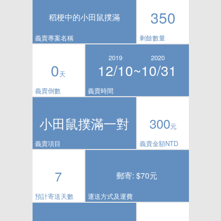
350
稻梗中的小田鼠撲滿
義賣專案名稱
剩餘數量
2019
2020
0
12/10~
10/31
天
義賣倒數
義賣時間
小田鼠撲滿一對
300
元
義賣項目
義賣金額NTD
7
郵寄: $70元
預計寄送天數
運送方式及運費