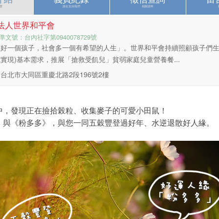
麼
誰在支持我們
相關資料
法人世界和平會
準文號：台內社字第0940078729號
顧好一個孩子，社會多一個有希望的人生」。世界和平會持續照顧孩子們生
實現)基本需求，推展「搶救受飢兒」貧弱家庭兒童營養餐...
台北市大同區重慶北路2段196號2樓
，發現正在撿拾榖粒、收集麥子的可愛小田鼠！
》與《粉多多》，與您一同五穀豐登過好年、水逆退散好人緣。