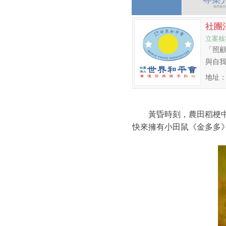
我們是什
社團
立案核
「照
與自我
地址：
黃昏時刻，農田稻梗中
快來擁有小田鼠《金多多