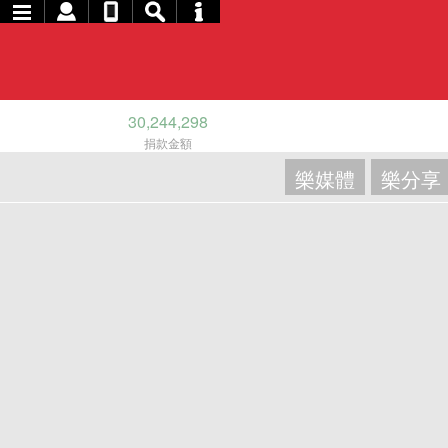
30,244,298
捐款金額
樂媒體
樂分享