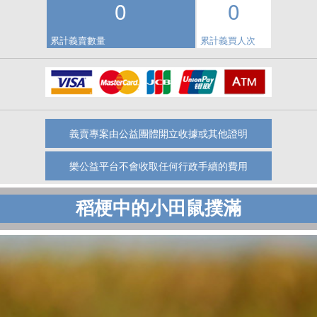
0
0
累計義賣數量
累計義買人次
義賣專案由公益團體開立收據或其他證明
樂公益平台不會收取任何行政手續的費用
稻梗中的小田鼠撲滿