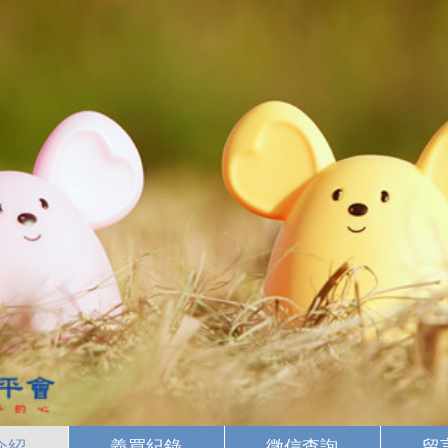
介紹
義買紀錄
徵信查詢
留