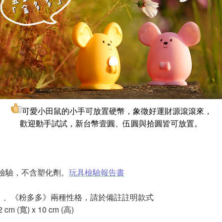
可愛小田鼠的小手可放置硬幣，象徵好運財源滾滾來，
歡迎動手試試，新台幣壹圓、伍圓與拾圓皆可放置。
檢驗，不含塑化劑。
玩具檢驗報告書
、《粉多多》兩種性格，請於備註註明款式
cm (寬) x 10 cm (高)