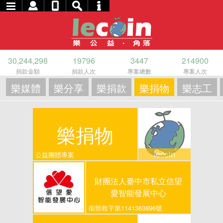
30,244,298
19796
3447
214900
捐款金額
捐款人次
專案總數
專案人次
樂媒體
樂分享
樂捐款
樂捐物
樂志工
樂捐物
lecoin
公益團體專案
財團法人臺中市私立信望
愛智能發展中心
衛部救字第1141363896號