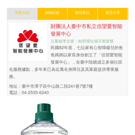
專案介紹
捐物紀錄
徵信查詢
留言分享
財團法人臺中市私立信望愛智能
發展中心
立案核準文號：82府授社福字第壹號
民國82年底，七位家有心智障礙兒的爸
爸媽媽以家長身份創立了「信望愛智能
發展中心」，在臺中陸續成立多個社區
化服務據點，多年來已為近萬名身障兒及其家庭提供專業服
務。
地址：臺中市潭子區中山路二段241巷7號7樓
電話：04-2535-6240