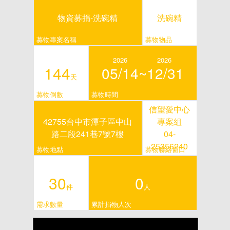
物資募捐-洗碗精
洗碗精
募物專案名稱
募物物品
2026
2026
144
05/14~
12/31
天
募物倒數
募物時間
信望愛中心
42755台中市潭子區中山
專案組
路二段241巷7號7樓
04-
25356240
募物地點
募物聯絡窗口
30
0
件
人
需求數量
累計捐物人次