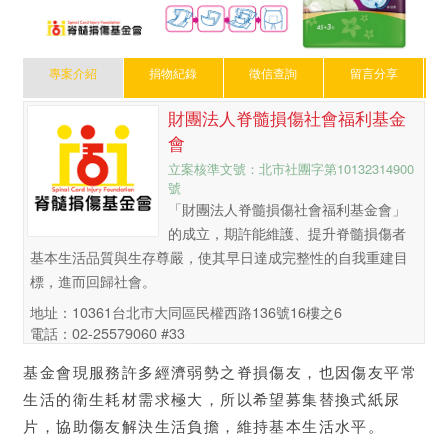
專案介紹
捐物紀錄
徵信查詢
留言分享
財團法人脊髓損傷社會福利基金
會
立案核準文號：北市社團字第10132314900
號
「財團法人脊髓損傷社會福利基金會」
的成立，期許能維護、提升脊髓損傷者
基本生活品質與生存尊嚴，使其早日達成完整性的自我重建目
標，進而回歸社會。
地址：10361台北市大同區民權西路136號16樓之6
電話：02-25579060 #33
基金會現服務許多經濟弱勢之脊損傷友，也因傷友平常
生活的衛生耗材需求極大，所以希望募集替換式紙尿
片，協助傷友解決生活負擔，維持基本生活水平。