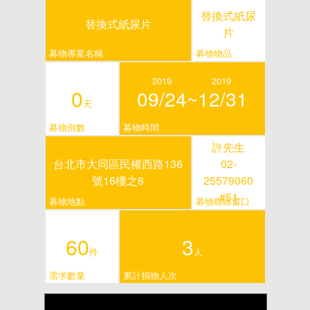
替換式紙尿
替換式紙尿片
片
募物專案名稱
募物物品
2019
2019
0
09/24~
12/31
天
募物倒數
募物時間
許先生
台北市大同區民權西路136
02-
號16樓之6
25579060
#51
募物地點
募物聯絡窗口
60
3
件
人
需求數量
累計捐物人次