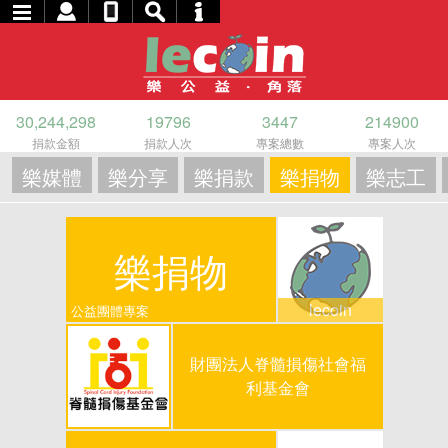
30,244,298
19796
3447
214900
捐款金額
捐款人次
專案總數
專案人次
樂媒體
樂分享
樂捐款
樂捐物
樂志工
樂捐物
lecoin
公益團體專案
財團法人脊髓損傷社會福
利基金會