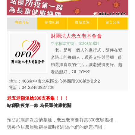
專案介紹
捐物紀錄
徵信查詢
留言分享
財團法人老五老基金會
立案核準文號：1020851831
「老」是每一個人的進行式，陪伴在變
老路上的每個人，獲得支持與照顧，能
夠選擇喜歡的生活，讓老變得更好。越
老活越好，OLDYES!
地址：406台中市北屯區文心路四段936號8樓之2
電話：04-22463927#26
老五老額溫槍300支募集！！！
站穩防疫第一線 為長輩健康把關
預防武漢肺炎疫情蔓延，老五老需要募集300支額溫槍，
讓每位居服員照顧長輩時都能為他們的健康把關
！