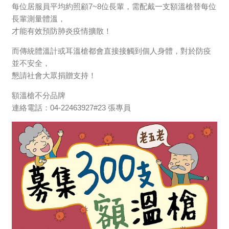
每位居服員平均約照顧7~8位長輩，需配戴一支額溫槍替每位
長輩測量體溫，
才能有效預防肺炎疫情擴散！
而傳統體溫計或耳溫槍都會直接接觸到個人身體，對於防疫
並不安全，
懇請社會大眾捐贈支持！
額溫槍不分品牌
連絡電話：04-22463927#23 張專員