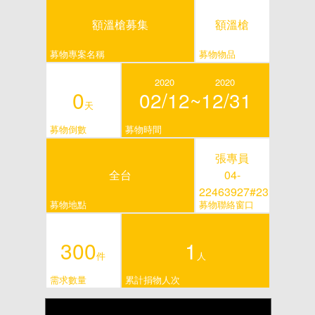
額溫槍募集
額溫槍
募物專案名稱
募物物品
2020
2020
0
02/12~
12/31
天
募物倒數
募物時間
張專員
全台
04-
22463927#23
募物地點
募物聯絡窗口
300
1
件
人
需求數量
累計捐物人次