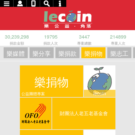
30,239,298
19795
3447
214899
捐款金額
捐款人次
專案總數
專案人次
樂媒體
樂分享
樂捐款
樂捐物
樂志工
樂捐物
lecoin
公益團體專案
財團法人老五老基金會