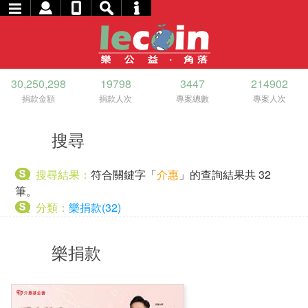
30,250,298
19798
3447
214902
捐款金額
捐款人次
專案總數
專案人次
搜尋
搜尋結果：
符合關鍵字「
介惠
」的查詢結果共 32
筆。
分類：
樂捐款(32)
樂捐款