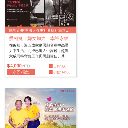
勸募者/財團法人介惠社會福利慈善基金會
愛相挺｜婦女加力．幸福永續
在偏鄉，近五成家庭照顧者在中高壓
力下生活。九成已進入中高齡，超過
六成同時背負工作與照顧責任。其
中，多...
4,000
已捐/ 2人
立即捐款
倒數/ 143天