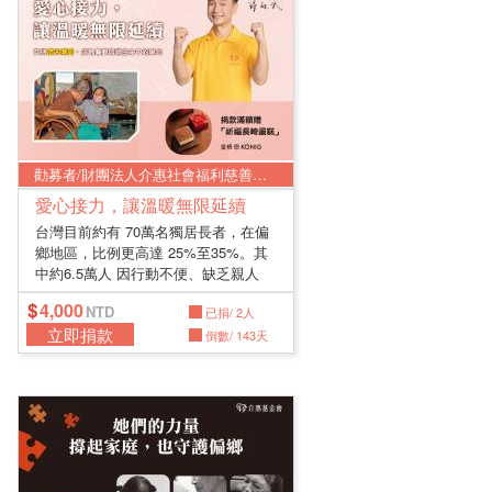
勸募者/財團法人介惠社會福利慈善基金會
愛心接力，讓溫暖無限延續
台灣目前約有 70萬名獨居長者，在偏
鄉地區，比例更高達 25%至35%。其
中約6.5萬人 因行動不便、缺乏親人
照...
4,000
已捐/ 2人
立即捐款
倒數/ 143天