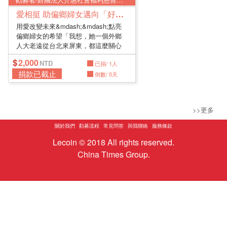
愛相挺 助偏鄉婦女邁向「好」日子
用愛改變未來&mdash;&mdash;點亮
偏鄉婦女的希望「我想，她一個外鄉
人大老遠從台北來屏東，都這麼關心
我們...
2,000
已捐/ 1人
捐款已截止
倒數/ 0天
>>更多
關於我們
勸募流程
常見問答
與我聯絡
服務條款
Lecoin © 2018 All rights reserved.
China Times Group.