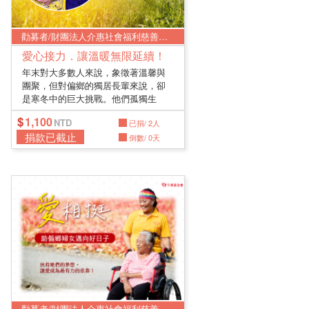
勸募者/財團法人介惠社會福利慈善基金會
愛心接力．讓溫暖無限延續！
年末對大多數人來說，象徵著溫馨與
團聚，但對偏鄉的獨居長輩來說，卻
是寒冬中的巨大挑戰。他們孤獨生
活、行...
1,100
已捐/ 2人
捐款已截止
倒數/ 0天
勸募者/財團法人介惠社會福利慈善基金會