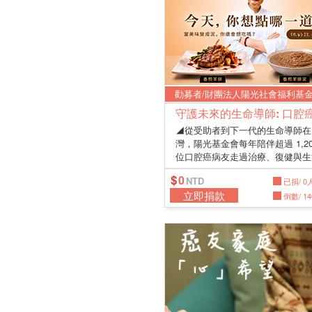
勸募者/財團法人陽光社會福利基
◢從受助者到下一代的生命導師在
灣，陽光基金會每年陪伴超過 1,20
位口腔癌病友走過治療、復健與生
重...
0
已捐/ 0
立即捐款
倒數/ 1