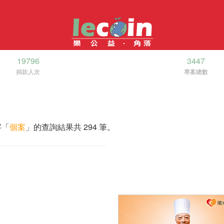
19796
3447
捐款人次
專案總數
字「
個案
」的查詢結果共 294 筆。