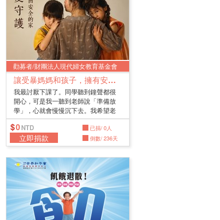
勸募者/財團法人現代婦女教育基金會
讓受暴媽媽和孩子，擁有安全的家
我最討厭下課了。同學聽到鐘聲都很
開心，可是我一聽到老師說「準備放
學」，心就會慢慢沉下去。我希望老
師可...
0
已捐/ 0人
立即捐款
倒數/ 236天