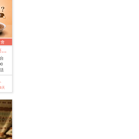
金會
守護未來的生命導師: 口腔癌生心理重建服務
台
0
活
人
46天