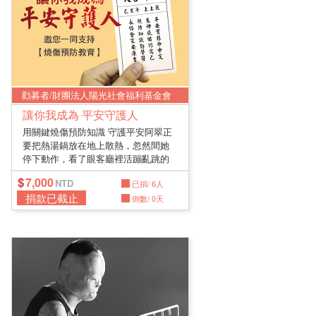
勸募者/財團法人陽光社會福利基金會
讓你我成為 平安守護人
用關鍵燒傷預防知識 守護平安阿翠正
要把熱湯鍋放在地上散熱，忽然間她
停下動作，看了眼客廳裡活蹦亂跳的
幼...
7,000
已捐/ 6人
捐款已截止
倒數/ 0天