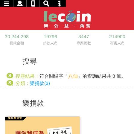
30,244,298
19796
3447
214900
捐款金額
捐款人次
專案總數
專案人次
搜尋
搜尋結果：
符合關鍵字「
八仙
」的查詢結果共 3 筆。
分類：
樂捐款(3)
樂捐款