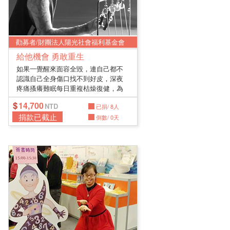
勸募者/財團法人陽光社會福利基金會
給他機會 勇敢重生
如果一覺醒來面容全毀，連自己都不
認識自己全身傷口找不到好皮，深夜
疼痛搔癢難眠每日重複枯燥復健，為
些許...
14,700
已捐/ 8人
捐款已截止
倒數/ 0天