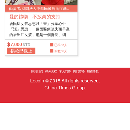
勸募者/財團法人中華民國唐氏症基金會
愛的禮物．不放棄的支持
唐氏症女孩思惠以「畫」分享心中
「話」思惠，一個因醫療疏失而早產
的唐氏症女孩，也是一個善良、細
膩，對於...
7,000
已捐/ 5人
捐款已截止
倒數/ 0天
關於我們
勸募流程
常見問答
與我聯絡
服務條款
Lecoin © 2018 All rights reserved.
China Times Group.