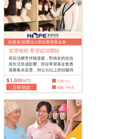
勸募者/財團法人癌症希望基金會
首望相助 希望從頭開始
癌症治療常伴隨落髮，對病友的自信
與生活造成影響。癌症希望基金會透
過募集未染燙、30公分以上的頭髮與
製作...
1,500
已捐/ 2人
立即捐款
倒數/ 144天