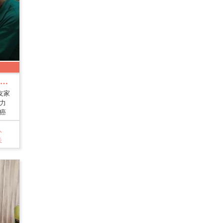
【愛的助力 匯聚希望】弱勢癌友家庭照護計畫
友家
力
癌
人
天