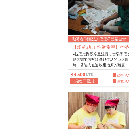
勸募者/財團法人癌症希望基金會
●抗癌之路艱辛且漫長，當弱勢癌
庭還需要面對經濟與生活的巨大壓
時，常陷入被迫放棄治療的難題！
症...
4,500
已捐/ 6
捐款已截止
倒數/ 0