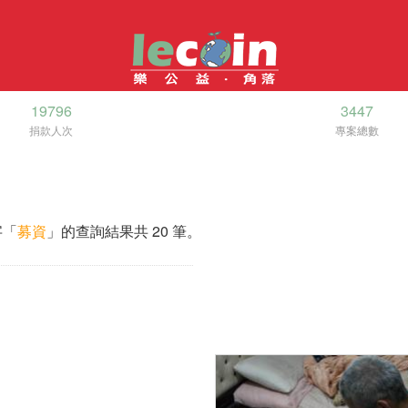
19796
3447
捐款人次
專案總數
字「
募資
」的查詢結果共 20 筆。