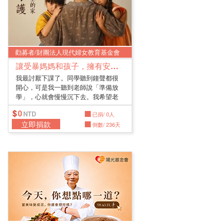
勸募者/財團法人現代婦女教育基金會
讓受暴媽媽和孩子，擁有安全的家
我最討厭下課了。同學聽到鐘聲都很
開心，可是我一聽到老師說「準備放
學」，心就會慢慢沉下去。我希望老
師可...
0
已捐/ 0人
立即捐款
倒數/ 236天