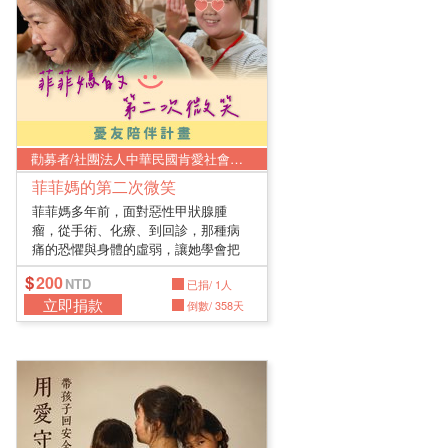
勸募者/社團法人中華民國肯愛社會服務協會
菲菲媽的第二次微笑
菲菲媽多年前，面對惡性甲狀腺腫
瘤，從手術、化療、到回診，那種病
痛的恐懼與身體的虛弱，讓她學會把
所有不...
200
已捐/ 1人
立即捐款
倒數/ 358天