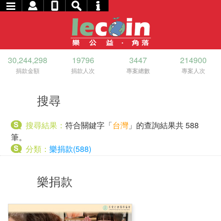
30,244,298
19796
3447
214900
捐款金額
捐款人次
專案總數
專案人次
搜尋
搜尋結果：
符合關鍵字「
台灣
」的查詢結果共 588
筆。
分類：
樂捐款(588)
樂捐款