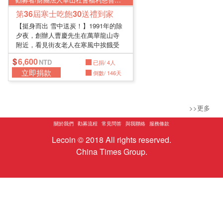
第36屆寒士吃飽30送禮到家
【挺身而出 雪中送炭！】1991年的除
夕夜，創辦人曹慶先生在萬華龍山寺
附近，看見街友老人在寒風中挨餓受
凍...
6,600
已捐/ 4人
立即捐款
倒數/ 146天
>>更多
關於我們
勸募流程
常見問答
與我聯絡
服務條款
Lecoin © 2018 All rights reserved.
China Times Group.