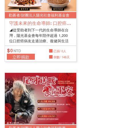
勸募者/財團法人陽光社會福利基金會
守護未來的生命導師: 口腔癌生心理重建服務
◢從受助者到下一代的生命導師在台
灣，陽光基金會每年陪伴超過 1,200
位口腔癌病友走過治療、復健與生活
重...
0
已捐/ 0人
立即捐款
倒數/ 146天
勸募者/財團法人華山社會福利慈善事業基金會