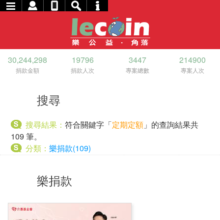
30,244,298
19796
3447
214900
捐款金額
捐款人次
專案總數
專案人次
搜尋
搜尋結果：
符合關鍵字「
定期定額
」的查詢結果共
109 筆。
分類：
樂捐款(109)
樂捐款