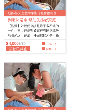
勸募者/天主教中華聖母社會福利基金會
到宅沐浴車 幫助失能者家庭澡回幸福
【洗澡】對我們來說是最平常不過的
一件小事，但是對於家裡有臥床或失
能者來說，卻是一件困難的大事，甚
至是...
4,000
已捐/ 2人
捐款已截止
倒數/ 0天
勸募者/天主教中華聖母社會福利基金會