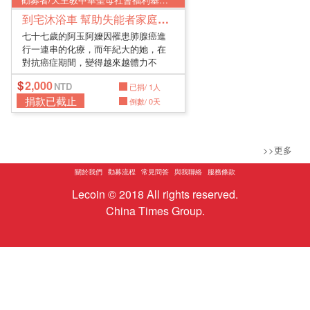
到宅沐浴車 幫助失能者家庭澡回幸福
七十七歲的阿玉阿嬤因罹患肺腺癌進
行一連串的化療，而年紀大的她，在
對抗癌症期間，變得越來越體力不
支、加...
2,000
已捐/ 1人
捐款已截止
倒數/ 0天
>>更多
關於我們
勸募流程
常見問答
與我聯絡
服務條款
Lecoin © 2018 All rights reserved.
China Times Group.