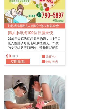
勸募者/財團法人創世社會福利基金會
[鳳山]:尋找100位行膳天使
92歲巴金森氏症患者王奶奶，113年因
吸入性肺炎呼吸衰竭成植物人。70歲
的女兒缺乏照顧經驗，致母親背部與
尾...
0
已捐/ 0人
立即捐款
倒數/ 54天