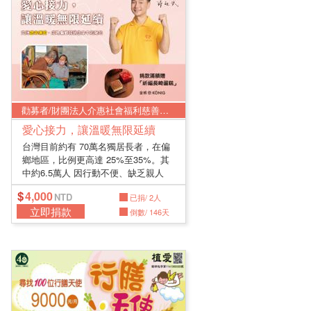
勸募者/財團法人介惠社會福利慈善基金會
愛心接力，讓溫暖無限延續
台灣目前約有 70萬名獨居長者，在偏
鄉地區，比例更高達 25%至35%。其
中約6.5萬人 因行動不便、缺乏親人
照...
4,000
已捐/ 2人
立即捐款
倒數/ 146天