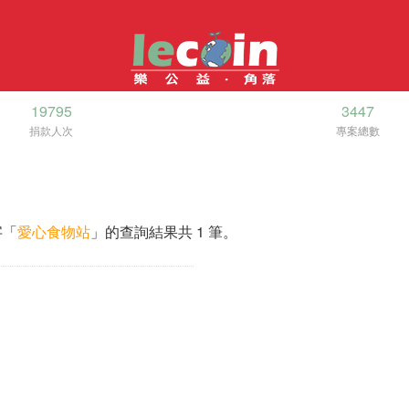
19795
3447
捐款人次
專案總數
字「
愛心食物站
」的查詢結果共 1 筆。