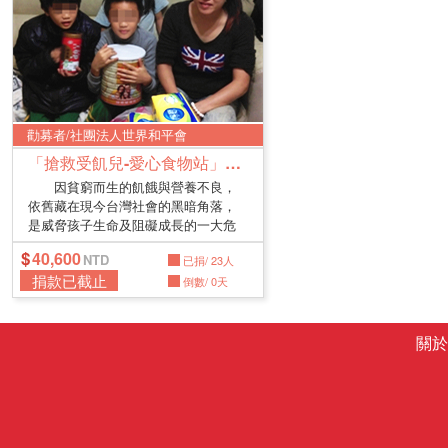
勸募者/社團法人世界和平會
「搶救受飢兒-愛心食物站」籌募貧童愛心食物包
因貧窮而生的飢餓與營養不良，
依舊藏在現今台灣社會的黑暗角落，
是威脅孩子生命及阻礙成長的一大危
機。...
40,600
已捐/ 23人
捐款已截止
倒數/ 0天
關於