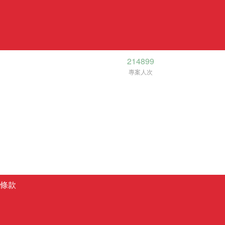
214899
專案人次
條款