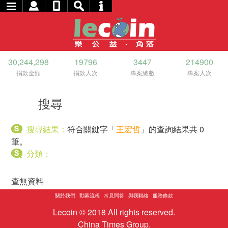
30,244,298
19796
3447
214900
捐款金額
捐款人次
專案總數
專案人次
搜尋
搜尋結果：
符合關鍵字「
王宏哲
」的查詢結果共 0
筆。
分類：
查無資料
關於我們
勸募流程
常見問答
與我聯絡
服務條款
Lecoin © 2018 All rights reserved.
China Times Group.