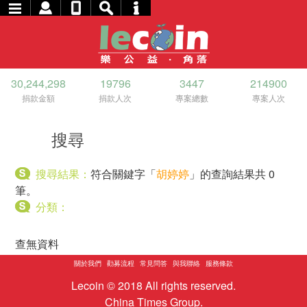
30,244,298
19796
3447
214900
捐款金額
捐款人次
專案總數
專案人次
搜尋
搜尋結果：
符合關鍵字「
胡婷婷
」的查詢結果共 0
筆。
分類：
查無資料
關於我們
勸募流程
常見問答
與我聯絡
服務條款
Lecoin © 2018 All rights reserved.
China Times Group.