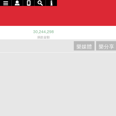
30,244,298
捐款金額
樂媒體
樂分享