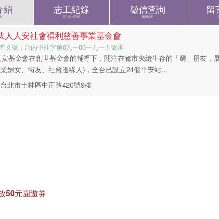
介紹
志工紀錄
徵信查詢
留
麼
誰在支持我們
相關資料
法人人安社會福利慈善事業基金會
準文號：台內中社字第0九一00一九一五號函
人安基金會在創世基金會的輔導下，關注在都市夾縫生存的「窮」朋友，展
業婦女、街友、社會邊緣人)，全台已設立24個平安站...
台北市士林區中正路420號9樓
放50元園遊券