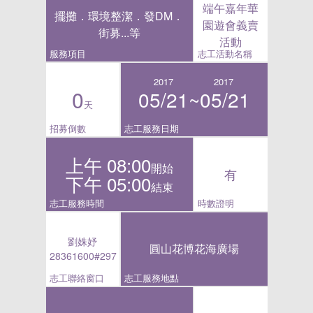
端午嘉年華
擺攤．環境整潔．發DM．
園遊會義賣
街募...等
活動
服務項目
志工活動名稱
2017
2017
0
05/21~
05/21
天
招募倒數
志工服務日期
上午 08:00
開始
有
下午 05:00
結束
志工服務時間
時數證明
劉姝妤
圓山花博花海廣場
28361600#297
志工聯絡窗口
志工服務地點