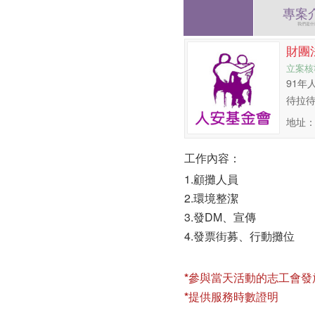
專案
我們是什
財團
立案核
91年
待拉待
地址：
工作內容：
1.顧攤人員
2.環境整潔
3.發DM、宣傳
4.發票街募、行動攤位
*參與當天活動的志工會發
*提供服務時數證明