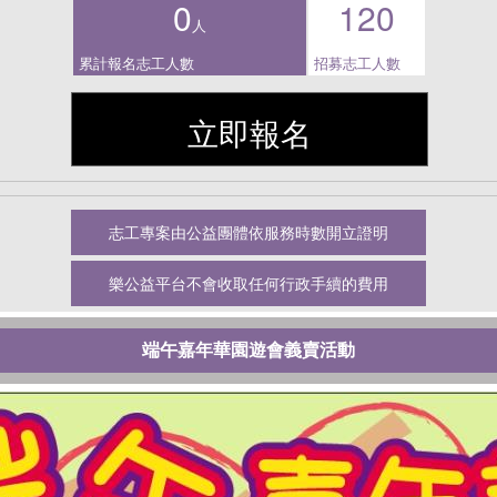
0
120
人
累計報名志工人數
招募志工人數
立即報名
志工專案由公益團體依服務時數開立證明
樂公益平台不會收取任何行政手續的費用
端午嘉年華園遊會義賣活動