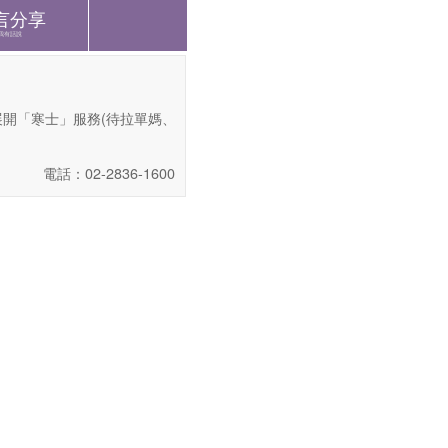
言分享
我有話說
開「寒士」服務(待拉單媽、
電話：02-2836-1600