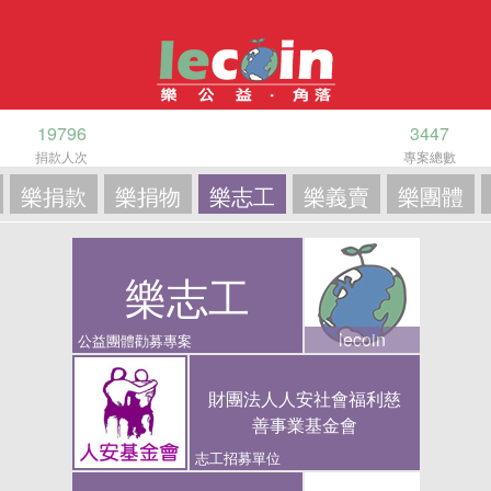
19796
3447
捐款人次
專案總數
樂捐款
樂捐物
樂志工
樂義賣
樂團體
樂志工
lecoin
公益團體勸募專案
財團法人人安社會福利慈
善事業基金會
志工招募單位