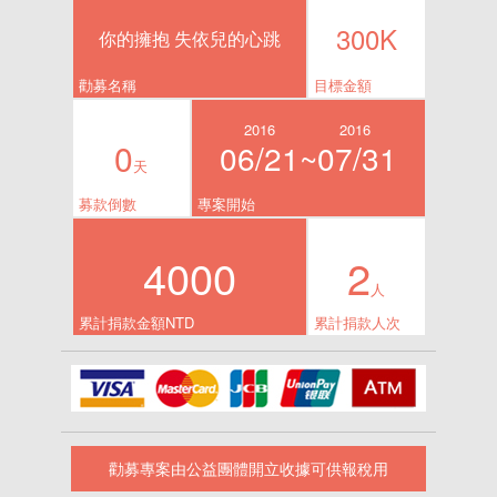
300K
你的擁抱 失依兒的心跳
勸募名稱
目標金額
2016
2016
0
06/21~
07/31
天
募款倒數
專案開始
4000
2
人
累計捐款金額NTD
累計捐款人次
勸募專案由公益團體開立收據可供報稅用