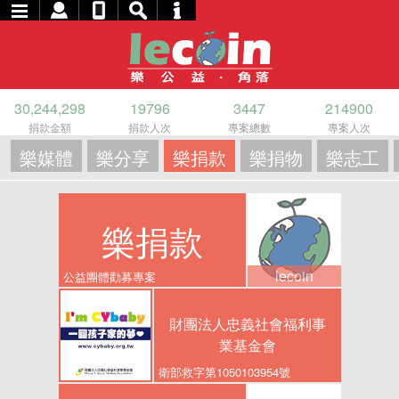
30,244,298
19796
3447
214900
捐款金額
捐款人次
專案總數
專案人次
樂媒體
樂分享
樂捐款
樂捐物
樂志工
樂捐款
lecoin
公益團體勸募專案
財團法人忠義社會福利事
業基金會
衛部救字第1050103954號