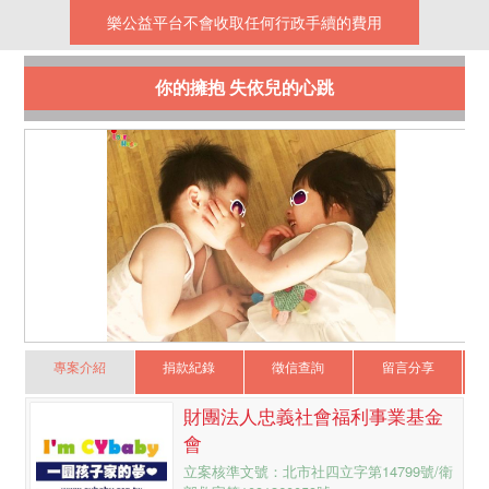
樂公益平台不會收取任何行政手續的費用
你的擁抱 失依兒的心跳
專案介紹
捐款紀錄
徵信查詢
留言分享
財團法人忠義社會福利事業基金
會
立案核準文號：北市社四立字第14799號/衛