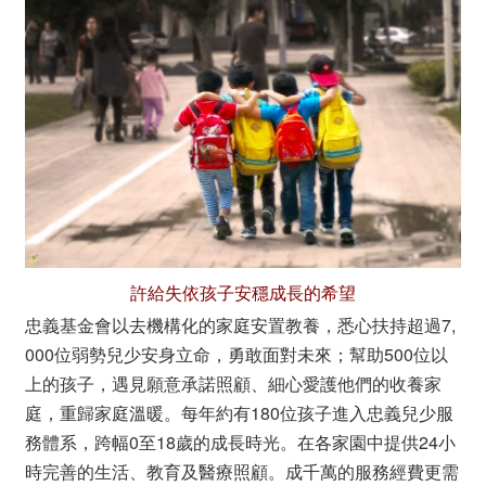
許給失依孩子安穩成長的希望
忠義基金會以去機構化的家庭安置教養，悉心扶持超過7,
000位弱勢兒少安身立命，勇敢面對未來；幫助500位以
上的孩子，遇見願意承諾照顧、細心愛護他們的收養家
庭，重歸家庭溫暖。每年約有180位孩子進入忠義兒少服
務體系，跨幅0至18歲的成長時光。在各家園中提供24小
時完善的生活、教育及醫療照顧。成千萬的服務經費更需