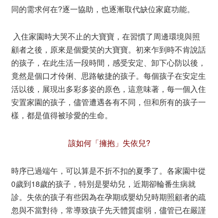
同的需求何在?逐一協助，也逐漸取代缺位家庭功能。
入住家園時大哭不止的大寶寶，在習慣了周邊環境與照
顧者之後，原來是個愛笑的大寶寶。初來乍到時不肯說話
的孩子，在此生活一段時間，感受安定、卸下心防以後，
竟然是個口才伶俐、思路敏捷的孩子。每個孩子在安定生
活以後，展現出多彩多姿的原色，這意味著，每一個入住
安置家園的孩子，儘管遭遇各有不同，但和所有的孩子一
樣，都是值得被珍愛的生命。
該如何「擁抱」失依兒?
時序已過端午，可以算是不折不扣的夏季了。各家園中從
0歲到18歲的孩子，特別是嬰幼兒，近期卻輪番生病就
診。失依的孩子有些因為在孕期或嬰幼兒時期照顧者的疏
忽與不當對待，常導致孩子先天體質虛弱，儘管已在嚴謹