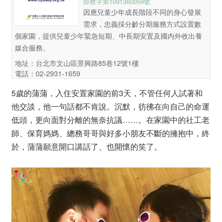
部救字第1091360059號
因應兒童少年成長階段不同的身心發展
需求，忠義採分齡分期服務方式設置數
個家園，提供兒童少年緊急短期、中長期安置及國內外收出養
媒合服務。
地址：台北市文山區景興路85巷12號1樓
電話：02-2931-1659
5歲的蒲蒲，入住安置家園的前3天，不管任何人試著和
他交談，他一句話都不肯說。沉默，彷彿在向自己的命運
低頭，更向面對分離的無奈抗議……。在家園中的社工老
師、保育媽媽、總務哥哥與好多小朋友不斷的擁抱中，終
於，蒲蒲願意開口講話了、也開懷的笑了。