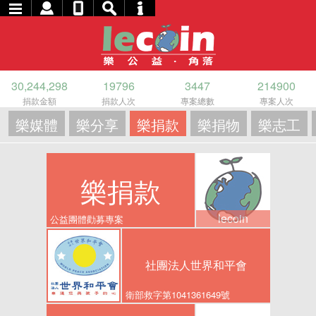
30,244,298
19796
3447
214900
捐款金額
捐款人次
專案總數
專案人次
樂媒體
樂分享
樂捐款
樂捐物
樂志工
樂捐款
lecoin
公益團體勸募專案
社團法人世界和平會
衛部救字第1041361649號