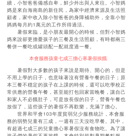
續，小智爸爸備感自卑，鮮少外出與人來往。小智媽
媽是來自海南島的新住民，為家中經濟來源及生活照
顧者，家中收入除小智爸爸的身障補助外，全靠小智
媽媽每月約1萬元的工作所得過活。
暑假來臨，是小朋友最開心的時候，但對小智媽
媽來說卻更擔憂孩子的三餐及生活照顧，有時都兩三
餐併一餐吃或罐頭配一配就度過一餐。
本會服務孩童七成三擔心寒暑假挨餓
暑假對大多數的孩子來說是期待、開心的，但是
不用上學的日子，也意味著沒有營養午餐的日子；原
本三餐不穩定的孩子在上課的時候，還可以吃學校正
常供應的營養午餐，甚至能打包回家當晚餐，讓自己
和家人不必餓肚子，可是放長假的日子，營養午餐也
放假了，這些孩子的暑假不再歡樂，充滿了擔心。
世界和平會103年度貧弱兒少服務統計，本會服
務的弱勢兒童有三成，一週有三天沒吃早餐。其中，
有超過七成三的兒童擔心寒暑假沒有食物吃。為了讓
孩子們的暑假不再挨餓，本會特別規劃暑期餐點服