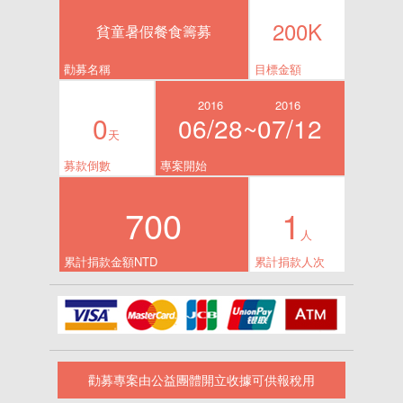
200K
貧童暑假餐食籌募
勸募名稱
目標金額
2016
2016
0
06/28~
07/12
天
募款倒數
專案開始
700
1
人
累計捐款金額NTD
累計捐款人次
勸募專案由公益團體開立收據可供報稅用