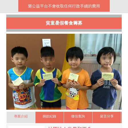
樂公益平台不會收取任何行政手續的費用
貧童暑假餐食籌募
專案介紹
捐款紀錄
徵信查詢
留言分享