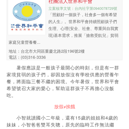
社團法人世界和平會
立案核準文號：台內社字第0940078729號
「照顧好一個孩子，社會多一個有希望
的人生」。世界和平會持續照顧孩子們
生理、心理(安全、社會、尊重與自我實
現)基本需求，推展「搶救受飢兒」貧弱
家庭兒童營養餐...
地址：台北市大同區重慶北路2段196號2樓
電話：(03)316-3336
暑假應該是一般孩子最開心的時刻，但是有一群
家境貧弱的孩子們，卻因放假沒有學校供應的營養午
餐，將面臨三餐不繼的困境。今年暑假，世界和平會
希望號召大家的愛心，幫助這群孩子不再擔心沒飯
吃。
放假≠挨餓
小智就讀國小二年級，還有15歲的姐姐和4歲的
妹妹，小智爸爸雙耳失聰，原先的臨時工作無法繼