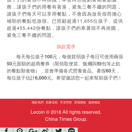
務，讓孩子們的用餐有著落，避免三餐不繼的問題，
讓孩子們每天可以享用餐點，不會因為放長假而擔心
補助的餐點也放假。已照顧超過11,655位孩子、提供
超過455,442份餐點，讓孩子們的寒暑假不再挨餓，
避免三餐不繼的問題。
捐款需求
每天每位孩子100元，每個貧弱孩子每日可使用兩張
50元面額的超商餐券（限領取便當、飯糰與麵包等止飢
的餐點類食物），並會準備各式營養食品。暑假60天，
每位孩子估計6,000元
。希望邀請您一起來幫助孩子們！
關於我們
勸募流程
常見問答
與我聯絡
服務條款
Lecoin © 2018 All rights reserved.
China Times Group.