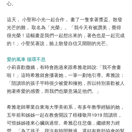
心。
這天， 小聖和小光一起合作， 畫了一隻拿著獎盃、散發
光芒的雞， 取名為「光榮」。「我今天有被讚美，覺得
很光榮！這幅畫是我們一起想出來的，著色也是一起完成
的！」小聖笑著說，臉上散發自信又開朗的光芒。
愛的風車 循環不息
小莉喜歡撒嬌，有時會跑過來跟希雅老師說:「我不會畫
啦！」這時希雅就會摟著她，一筆一劃地引導。希雅說：
「陪讀班的孩子平時很少被愛和擁抱，所以特別喜歡被人
抱著疼愛的感覺，而我們也樂意滿足他們。」
希雅老師畢業自東海大學美術系，有多年教學經驗的她，
五年前和姊姊一起在教會開設了梧棲敬拜1919 陪讀班，
可惜姊姊後來心臟病過世。希雅忍住悲傷，繼續努力經
營。「為了孩子，我沒有時間難過，還好有救助協會的幫