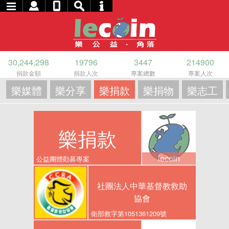
30,244,298
19796
3447
214900
捐款金額
捐款人次
專案總數
專案人次
樂媒體
樂分享
樂捐款
樂捐物
樂志工
樂捐款
lecoin
公益團體勸募專案
社團法人中華基督教救助
協會
衛部救字第1051361209號