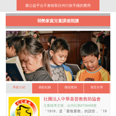
樂公益平台不會收取任何行政手續的費用
弱勢家庭兒童課後陪讀
專案介紹
捐款紀錄
徵信查詢
留言分享
社團法人中華基督教救助協會
立案核準文號：台內社第8739458號
「1919」是「要救要救」的諧音，「19