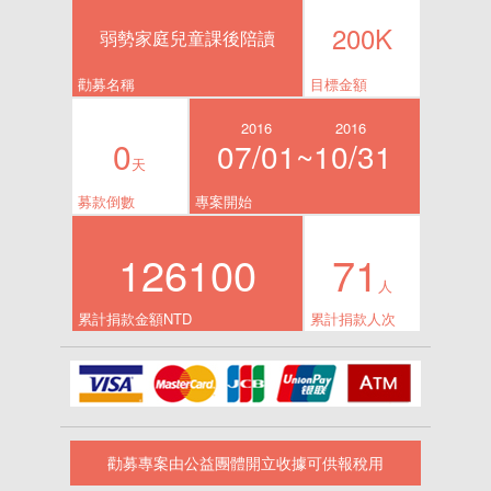
200K
弱勢家庭兒童課後陪讀
勸募名稱
目標金額
2016
2016
0
07/01~
10/31
天
募款倒數
專案開始
126100
71
人
累計捐款金額NTD
累計捐款人次
勸募專案由公益團體開立收據可供報稅用