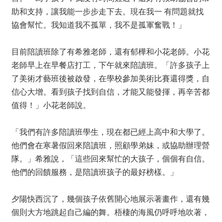
助和支持，讓我能一步步走下去。現在我一 有問題就找
協會幫忙。我知道我不孤單，我不是孤軍奮戰！」
目前陪讀班除了有希雅老師，還有郁樺和小花老師。小花
老師早上在早餐店打工，下午就來陪讀班。「許多孩子上
了美術才藝班後被啟發，在學校參加美術比賽還得獎，自
信心大增。看到孩子找到自信，才能又能發揮，再辛苦都
值得！」小花老師說。
「我們有許多陪讀班學生，現在都已經上高中和大學了。
他們會在寒暑假回來陪讀班，照顧學弟妹，或協助辦理營
隊。」希雅說，「這些回來幫忙的大孩子，個個有自信。
他們的回饋服務，是陪讀班孩子的最好榜樣。」
夕陽快西沉了，幾個孩子依舊開心地展示著畫作，還有幾
個則大方地跳起自己編的舞。梧棲的海風仍呼呼地吹著，