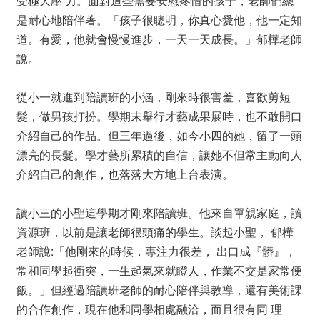
受極大壓 力。面對這些需要安慰疼惜的孩子，老師們總
是耐心地陪伴著。「孩子很聰明，你真心愛他，他一定知
道。有愛，他就會慢慢進步，一天一天成長。」郁樺老師
說。
從小一就進到陪讀班的小涵，剛來時很害羞，喜歡剪短
髮，做男孩打扮。學期末舉行才藝成果展時，也不敢開口
介紹自己的作品。但三年過後，如今小四的她，留了一頭
漂亮的長髮。學才藝所累積的自信，讓她不但常主動向人
介紹自己的創作，也落落大方地上台表演。
讀小三的小聖這學期才剛來陪讀班。他來自單親家庭，讀
資源班，以前是讓老師很頭痛的學生。談起小聖， 郁樺
老師說:「他剛來的時候，專注力很差， 出口成『髒』，
常和同學起衝突，一生起氣來就瞪人，作業不交是家常便
飯。」但經過陪讀班老師的耐心陪伴與教導，還有美術課
的合作創作，現在他和同學相處融洽，而且很有同 理