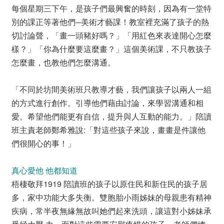
每個星期三下午，是孩子們最興奮的時刻，因為有一堂特
別的課正等著他們─美術才藝課！教室裡充滿了孩子的熱
切討論聲，「畫一頭豬好嗎？」「用紅色來表達開心怎麼
樣？」「你為什麼要這麼畫？」這個美術課，不只教孩子
怎麼畫，也教他們怎麼溝通。
「不同於坊間美術班只教導才藝，我們讓孩子以兩人一組
的方式進行創作。引導他們藉由討論，來學習溝通和相
愛。希望他們能更有自信，提升與人互動的能力。」陪讀
班主責老師鄭希雅說:「對這些孩子來說，畫畫是件讓他
們很開心的事！」
真心愛他 他都知道
梧棲敬拜1919 陪讀班的孩子以原住民和新住民的孩子居
多，家中功能大多失衡。雙胞胎小雨姊妹的母親患有精神
疾病，常半夜無緣無故叫她們起來洗頭，讓這對小姊妹承