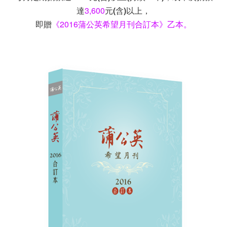
達
3,600
元(含)以上，
即贈
《2016蒲公英希望月刊合訂本》乙本。