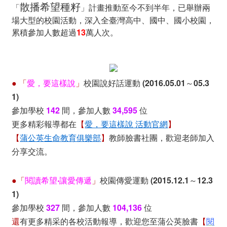
散播希望種籽
「
」計畫推動至今不到半年，已舉辦兩
場大型的校園活動，深入全臺灣高中、國中、國小校園，
累積參加人數超過
13
萬人次。
● 「
愛，要這樣說
」
校園說好話運動 (2016.05.01～05.3
1)
參加學校
142
間，參加人數
34,595
位
更多精彩報導都在
【
愛，要這樣說 活動官網
】
【
蒲公英生命教育俱樂部
】
教師臉書社團，歡迎老師加入
分享交流。
●「
閱讀希望‧讓愛傳遞
」
校園傳愛運動 (2015.12.1～12.3
1)
參加學校
327
間，參加人數
104,136
位
還
有更多精采的各校活動報導，歡迎您至蒲公英臉書
【
閱