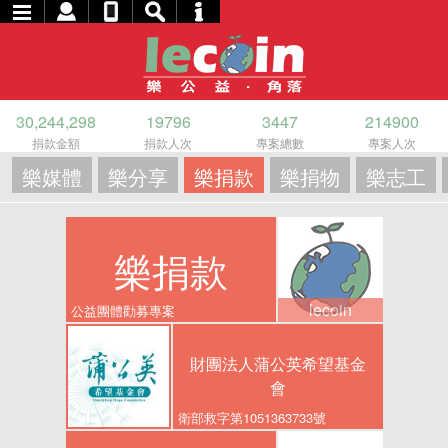
30,244,298
19796
3447
214900
捐款金額
捐款人次
專案總數
專案人次
樂媒體
樂分享
樂捐款
樂捐物
樂志工
樂捐款
lecoin
公益團體勸募專案
財團法人蒲公英希望基金
會
衛部救字第1051363733號