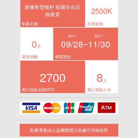
散播希望種籽-校園生命品
2500K
格教育
勸募名稱
目標金額
2017
2017
0
09/28~
11/30
天
募款倒數
專案開始
2700
8
人
累計捐款金額NTD
累計捐款人次
勸募專案由公益團體開立收據可供報稅用