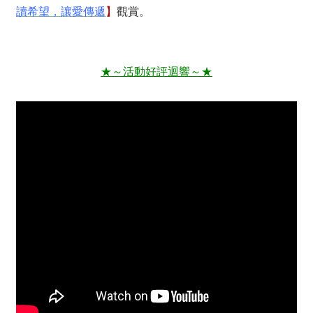
讀希望，讓愛傳遞
】
觀賞。
★～活動好評迴響～★