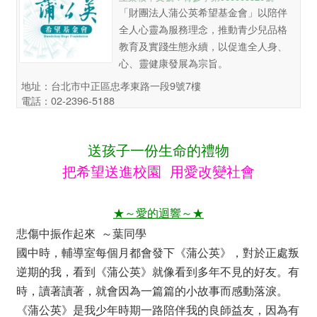
「財團法人蒲公英希望基金會」以陪伴
全人心靈為服務理念，推動青少兒品格
教育及實踐生態永續，以促進全人身、
心、靈健康發展為宗旨。
地址：台北市中正區忠孝東路一段9號7樓
電話：02-2396-5188
送孩子一份生命的禮物
把希望送進校園 用愛改變社會
★～愛的迴響～★
悲傷中振作起來 ～葉同學
國中時，輔導室每個月都會發下《蒲公英》，對於正處叛
逆期的我，看到《蒲公英》就像看到多年不見的好友。有
時，讀著讀著，就會因為一篇篇的小故事而感動落淚。
《蒲公英》是我少年時期一路陪伴我的良師益友，因為有