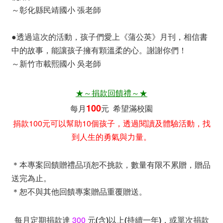
～彰化縣民靖國小 張老師
●透過這次的活動，孩子們愛上《蒲公英》月刊，相信書
中的故事，能讓孩子擁有顆溫柔的心。謝謝你們！
～新竹市載熙國小 吳老師
★～捐款回饋禮～★
100
每月
元 希望滿校園
捐款100元可以幫助10個孩子，透過閱讀及體驗活動，找
到人生的勇氣與力量。
＊本專案回饋贈禮品項
恕不挑款，數量有限不累贈，贈品
送完為止。
＊恕不與其他回饋專案贈品重覆贈送。
每月定期捐款達
300
元(含)以上(持續一年)，或單次捐款