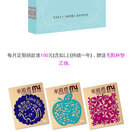
每月定期捐款達
100
元(含)以上(持續一年)，贈送
毛氈杯墊
乙個。