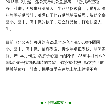
2015年12月起，蒲公英啟動公益服務—「散播希望種
籽」計畫，將故事閱讀融入「生命品格教育」，搭配活潑
的教學活動設計，引導孩子們行動體驗及反思，幫助全臺
國小、國中、高中職的孩子，建立好品格，打造快樂人
生。
目前《蒲公英》每月約有25萬本進入全臺5,000多間國
小、國中、高中職、偏鄉學園、青少年矯正學校、弱勢家
庭。若1本月刊是1名孩子心靈上的陪伴，25萬本月刊即2
5萬名孩子找到低潮時的希望！誠摯邀請您行動支持「散
播希望種籽」計畫，攜手讓愛在這塊土地上循環不息。
★～推動成效～★