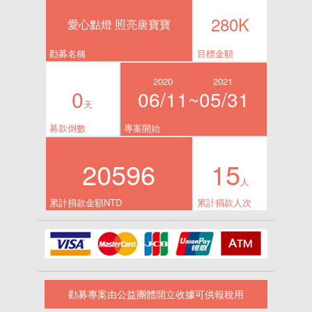
280K
愛心點燈 照亮唐寶寶
勸募名稱
目標金額
2020
2021
0
06/11~
05/31
天
募款倒數
專案開始
20596
15
人
累計捐款金額NTD
累計捐款人次
勸募專案由公益團體開立收據可供報稅用