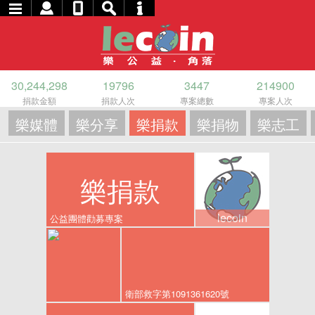
30,244,298
19796
3447
214900
捐款金額
捐款人次
專案總數
專案人次
樂媒體
樂分享
樂捐款
樂捐物
樂志工
樂捐款
lecoin
公益團體勸募專案
衛部救字第1091361620號