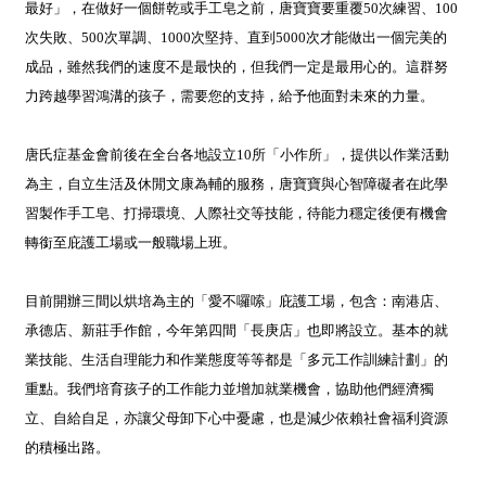
最好」，在做好一個餅乾或手工皂之前，唐寶寶要重覆50次練習、100
次失敗、500次單調、1000次堅持、直到5000次才能做出一個完美的
成品，雖然我們的速度不是最快的，但我們一定是最用心的。這群努
力跨越學習鴻溝的孩子，需要您的支持，給予他面對未來的力量。
唐氏症基金會前後在全台各地設立10所「小作所」，提供以作業活動
為主，自立生活及休閒文康為輔的服務，唐寶寶與心智障礙者在此學
習製作手工皂、打掃環境、人際社交等技能，待能力穩定後便有機會
轉銜至庇護工場或一般職場上班。
目前開辦三間以烘培為主的「愛不囉嗦」庇護工場，包含：南港店、
承德店、新莊手作館，今年第四間「長庚店」也即將設立。基本的就
業技能、生活自理能力和作業態度等等都是「多元工作訓練計劃」的
重點。我們培育孩子的工作能力並增加就業機會，協助他們經濟獨
立、自給自足，亦讓父母卸下心中憂慮，也是減少依賴社會福利資源
的積極出路。