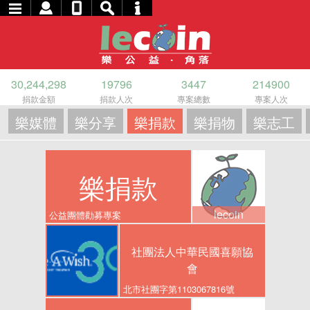
30,244,298
19796
3447
214900
捐款金額
捐款人次
專案總數
專案人次
樂媒體
樂分享
樂捐款
樂捐物
樂志工
樂捐款
lecoin
公益團體勸募專案
社團法人中華民國喜願協
會
北市社團字第1103067816號