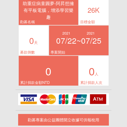
助重症病童圓夢-阿昇想擁
26K
有平板電腦，增添學習樂
趣
勸募名稱
目標金額
2021
2021
0
07/22~
07/25
天
募款倒數
專案開始
0
0
人
累計捐款金額NTD
累計捐款人次
勸募專案由公益團體開立收據可供報稅用