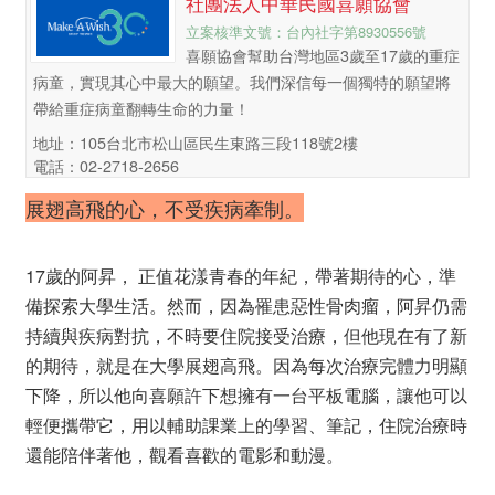
社團法人中華民國喜願協會
立案核準文號：台內社字第8930556號
喜願協會幫助台灣地區3歲至17歲的重症
病童，實現其心中最大的願望。我們深信每一個獨特的願望將
帶給重症病童翻轉生命的力量！
地址：105台北市松山區民生東路三段118號2樓
電話：02-2718-2656
展翅高飛的心，不受疾病牽制。
17歲的阿昇， 正值花漾青春的年紀，帶著期待的心，準
備探索大學生活。然而，因為罹患惡性骨肉瘤，阿昇仍需
持續與疾病對抗，不時要住院接受治療，但他現在有了新
的期待，就是在大學展翅高飛。因為每次治療完體力明顯
下降，所以他向喜願許下想擁有一台平板電腦，讓他可以
輕便攜帶它，用以輔助課業上的學習、筆記，住院治療時
還能陪伴著他，觀看喜歡的電影和動漫。