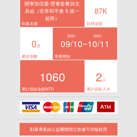
開學加倍愛-營養套餐與文
87K
具組（世界和平會 X 統一
超商）
勸募名稱
目標金額
2021
2021
0
09/10~
10/11
天
募款倒數
專案開始
1060
2
人
累計捐款金額NTD
累計捐款人次
勸募專案由公益團體開立收據可供報稅用