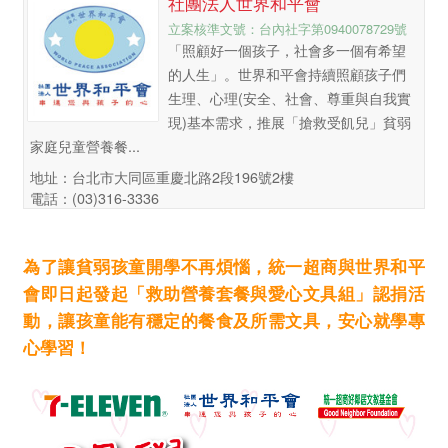
社團法人世界和平會
立案核準文號：台內社字第0940078729號
「照顧好一個孩子，社會多一個有希望
的人生」。世界和平會持續照顧孩子們
生理、心理(安全、社會、尊重與自我實
現)基本需求，推展「搶救受飢兒」貧弱
家庭兒童營養餐...
地址：台北市大同區重慶北路2段196號2樓
電話：(03)316-3336
為了讓貧弱孩童開學不再煩惱，統一超商與世界和平
會即日起發起「救助營養套餐與愛心文具組」認捐活
動，讓孩童能有穩定的餐食及所需文具，安心就學專
心學習！