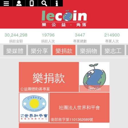
30,244,298
19796
3447
214900
捐款金額
捐款人次
專案總數
專案人次
樂媒體
樂分享
樂捐款
樂捐物
樂志工
樂捐款
lecoin
公益團體勸募專案
社團法人世界和平會
衛部救字第1101362689號