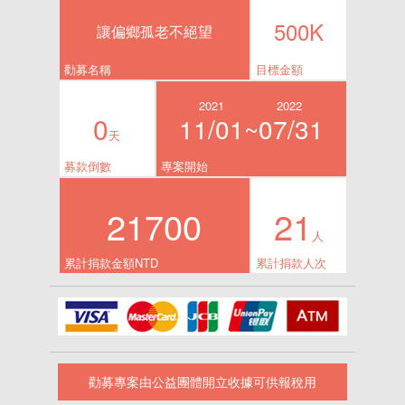
500K
讓偏鄉孤老不絕望
勸募名稱
目標金額
2021
2022
0
11/01~
07/31
天
募款倒數
專案開始
21700
21
人
累計捐款金額NTD
累計捐款人次
勸募專案由公益團體開立收據可供報稅用