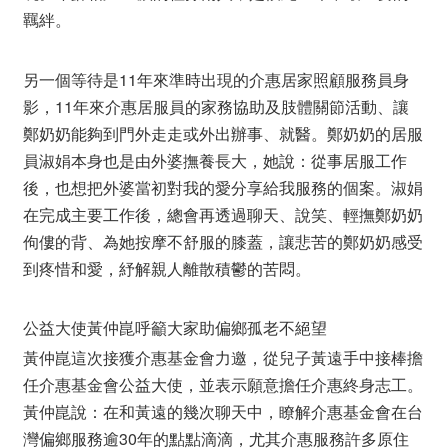
羈絆。
另一個等待是11年來準時出現的介惠居家照顧服務員身
影，11年來介惠居服員的家務協助及肢體關節活動、讓
鄭奶奶能夠到門外走走或外出辦事、就醫。鄭奶奶的居服
員淑娟本身也是由外婆撫養長大，她說：從事居服工作
後，也想把外婆當初對我的愛分享給我服務的個案。淑娟
在完成主要工作後，總會再透過聊天、說笑、輕撫鄭奶奶
佝僂的背、為她按摩不舒服的膝蓋，讓悲苦的鄭奶奶感受
到疼惜和愛，紓解親人離散積鬱的苦悶。
公益大使黃仲崑呼籲大家助偏鄉孤老不絕望
黃仲崑這次接獲介惠基金會力邀，從兒子黃遠手中接棒擔
任介惠基金會公益大使，並表示願意擔任介惠終身志工。
黃仲崑說：在和黃遠的幾次聊天中，瞭解介惠基金會在台
灣偏鄉服務逾30年的點點滴滴，尤其介惠服務許多原住