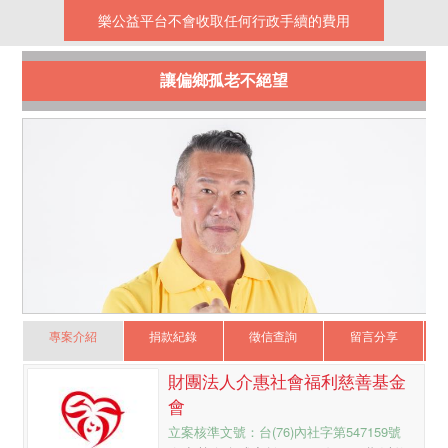
樂公益平台不會收取任何行政手續的費用
讓偏鄉孤老不絕望
專案介紹
捐款紀錄
徵信查詢
留言分享
財團法人介惠社會福利慈善基金
會
立案核準文號：台(76)內社字第547159號