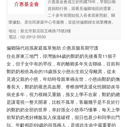
介惠基金會成立於民國76年，早期以物
資捐助行善，因看見偏鄉地區的需要，
二十多年前開始投入長者居家照顧、關
懷據點、原住民家庭中心等服務，並提供偏鄉婦女就業機會。
地址：新北市新店區五峰路75號2樓
電話：02-2912-5530
偏鄉隔代祖孫家庭孤單無助 介惠居服長期守護
住在屏東三地門，排灣族84歲的鄭奶奶先後養育11個子
女，但子女中有的早歿，有的離鄉多年失去聯絡，目前和
鄭奶奶相依為命的15歲孫女小慈出生前父母離異，從未
見過父親的小慈，年幼時母親車禍去世，小慈由鄭奶奶撫
養長大，鄭奶奶罹患高血壓、脊椎側彎及退化性關節炎等
病史多年，視力模糊又重聽，孫女上學不在家，鄭奶奶總
是讓電視一整天開著，比較不孤單，客廳幾乎是不良於行
的鄭奶奶全部的世界，幸好孫女小慈乖巧懂事，每天上學
前幫奶奶煮好稀飯裝入保溫罐裡，假日也甚少和同學出門
玩。年齡相距69歲的祖孫兩人，是彼此生命中最重要的