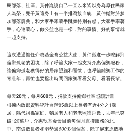
民部落、社區。黃仲崑說自己一直以來皆以身為原住民家
人為榮，兒子黃遠身上有一半排灣族血統，黃仲崑對於參
加部落慶典，和大家手牽著手跳舞特別有感，大家手牽著
手，心連著心，做公益也是一樣，對的事情、好的事情就
一起支持。
這次透過擔任介惠基金會公益大使，黃仲崑進一步瞭解到
偏鄉孤老的困境，除了呼籲大家一起支持介惠偏鄉服務，
讓偏鄉孤老獲得好的居家照顧和關懷，也呼籲離鄉工作的
青壯年，再忙也要撥出時間回家鄉看看父母、看看長輩。
每天20元，每月600元，捐款支持偏鄉社區照顧計畫
根據內政部資料統計台灣85歲以上長者有近4分之1獨
居，隔代祖孫家庭、獨居老人和老老照護戶數，去年已突
破120萬戶，介惠執基金會目前每個月直接服務的北、
中、南偏鄉長者和弱勢逾
600
多個個案，除了屏東原鄉地