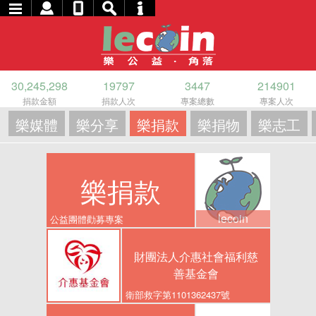
30,245,298
19797
3447
214901
捐款金額
捐款人次
專案總數
專案人次
樂媒體
樂分享
樂捐款
樂捐物
樂志工
樂捐款
lecoin
公益團體勸募專案
財團法人介惠社會福利慈
善基金會
衛部救字第1101362437號