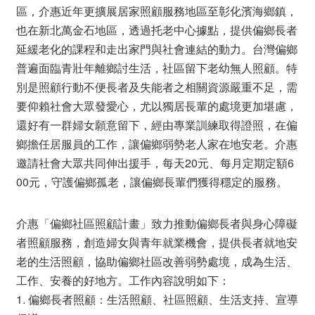
區，介惠近年更擴展居家照顧服務地區至彰化濱海鄉鎮，
也在新北萬金石地區，透過托老中心據點，提供偏鄉長者
延緩老化的課程和走出家門與社會連結的動力。台灣偏鄉
普遍面臨青壯年離鄉討生活，社區留下老幼無人照顧。特
別是照顧行動不便長者及失能者之相關資源嚴重不足，需
要仰賴社會大眾發愛心，尤以獨居長輩的處境更加堪慮，
還好有一群婦女願意留下，經由專業訓練取得證照，在偏
鄉擔任居服員的工作，讓偏鄉弱勢老人家在地安老。介惠
邀請社會大眾共同伸出援手，每天20元、每月定期定額6
00元，守護偏鄉孤老，讓偏鄉長輩們獲得穩定的服務。
介惠「偏鄉社區照顧計畫」致力推動偏鄉長者與身心障礙
者照顧服務，創造婦女與青年就業機會，提供長者就地安
老的生活照顧，協助偏鄉社區改善弱勢處境，成為生活、
工作、安養的好地方。工作內容說明如下：
1. 偏鄉長者照顧：生活照顧、社區照顧、生活支持、宣導