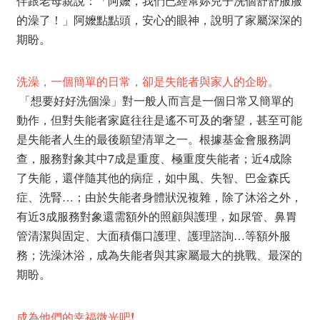
伴跟老母親說：「阿嬤，我們已經幫妳兒子洗個舒舒服服
的澡了！」阿嬤點點頭，安心的眼神，說明了家屬深深的
期盼。
洗澡，一個簡單的日常，卻是失能者與家人的企盼。
「想要好好洗個澡」對一般人而言是一個日常又簡單的
動作，但對失能者家庭往往是遙不可及的奢望，甚至可能
是失能者人生的最後願望清單之一。根據基金會服務調
查，服務對象其中7成是重度、極重度失能者；近4成除
了失能，還伴隨其他的病症，如中風、失智、巴金森氏
症、洗腎…；由於失能者身體狀況複雜，除了沐浴之外，
有近3成服務對象還需額外的照顧與護理，如尿管、鼻胃
管清潔與固定、大面積傷口護理、護理諮詢…等額外服
務；洗澡沐浴，成為失能者與其家屬最大的挑戰、最深的
期盼。
成為他們的幸福微光吧!