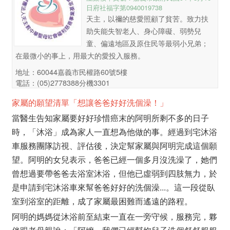
日府社福字第0940019738
天主，以禰的慈愛照顧了貧苦。致力扶
助失能失智老人、身心障礙、弱勢兒
童、偏遠地區及原住民等最弱小兄弟；
在最微小的事上，用最大的愛投入服務。
地址：60044嘉義市民權路60號5樓
電話：(05)2778388分機3301
家屬的願望清單「想讓爸爸好好洗個澡！」
當醫生告知家屬要好好珍惜癌末的阿明所剩不多的日子
時，「沐浴」成為家人一直想為他做的事。經過到宅沐浴
車服務團隊訪視、評估後，決定幫家屬與阿明完成這個願
望。阿明的女兒表示，爸爸已經一個多月沒洗澡了，她們
曾想過要帶爸爸去浴室沐浴，但他已虛弱到四肢無力，於
是申請到宅沐浴車來幫爸爸好好的洗個澡...。這一段從臥
室到浴室的距離，成了家屬最困難而遙遠的路程。
阿明的媽媽從沐浴前至結束一直在一旁守候，服務完，夥