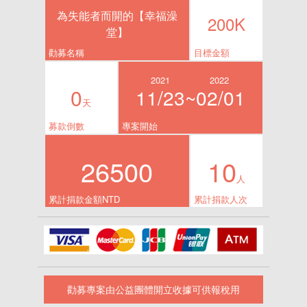
為失能者而開的【幸福澡
200K
堂】
勸募名稱
目標金額
2021
2022
0
11/23~
02/01
天
募款倒數
專案開始
26500
10
人
累計捐款金額NTD
累計捐款人次
勸募專案由公益團體開立收據可供報稅用