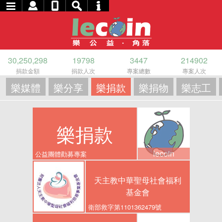
30,250,298
19798
3447
214902
捐款金額
捐款人次
專案總數
專案人次
樂媒體
樂分享
樂捐款
樂捐物
樂志工
樂捐款
lecoin
公益團體勸募專案
天主教中華聖母社會福利
基金會
衛部救字第1101362479號