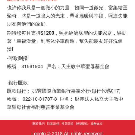
也許你我只是一個微小的力量，如同一道微光，當集結匯
聚時，將是一道強大的光束，帶著溫暖與幸福，照進失能
朋友與他們的家庭。
期待您每月支持$1200，照亮經濟底層的失能家庭，驅動
著「幸福澡堂」到宅沐浴車前進，幫失能朋友好好洗個
澡!
-郵政劃撥
帳號：31561904 戶名：天主教中華聖母基金會
-銀行匯款
匯款銀行： 兆豐國際商業銀行嘉義分行(銀行代碼017)
帳號： 022-10-31787-8 戶名： 財團法人私立天主教中
華聖母社會福利慈善事業基金會
關於我們
勸募流程
常見問答
與我聯絡
服務條款
Lecoin © 2018 All rights reserved.