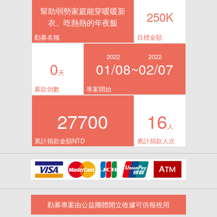
幫助弱勢家庭能穿暖暖新
250K
衣、吃熱熱的年夜飯
勸募名稱
目標金額
2022
2022
0
01/08~
02/07
天
募款倒數
專案開始
27700
16
人
累計捐款金額NTD
累計捐款人次
勸募專案由公益團體開立收據可供報稅用