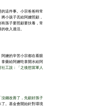
憂的這件事。小宗爸爸時常
，將小孩子丟給阿嬤照顧，
到有孫子要照顧要扶養，常
薄的收入過活。
，阿嬤的辛苦小宗都在看眼
，拿藥給阿嬤吃拿開水給阿
對社工說：「之後想當軍人
「沒錢改善了，先顧好孫子
水了。基金會開始針對環境