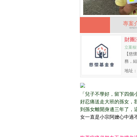
專案
我們是什
財團
立案核
【慈
務，
地址：
「兒子不學好，留下四個
好忍痛送走大班的孫女，
到孫女離開身邊三年了，
女一直是小宗阿嬤心中過