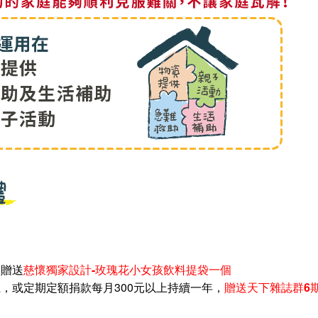
，贈送
慈懷獨家設計-玫瑰花小女孩飲料提袋一個
，或定期定額捐款每月300元以上持續一年，
贈送天下雜誌群6期