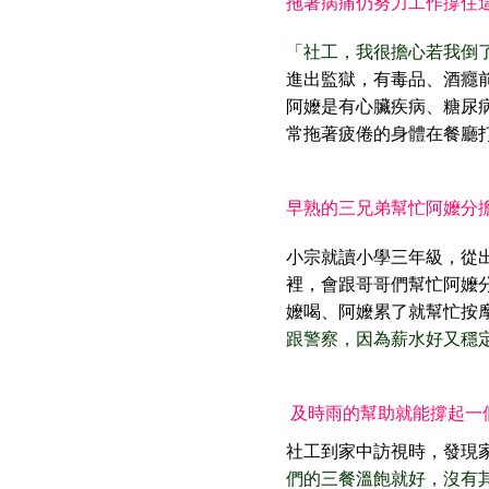
拖著病痛仍努力工作撐住
「社工，我很擔心若我倒
進出監獄，有毒品、酒癮
阿嬤是有心臟疾病、糖尿
常拖著疲倦的身體在餐廳
早熟的三兄弟幫忙阿嬤分
小宗就讀小學三年級，從
裡，會跟哥哥們幫忙阿嬤
嬤喝、阿嬤累了就幫忙按
跟警察，因為薪水好又穩
及時雨的幫助就能撐起一
社工到家中訪視時，發現
們的三餐溫飽就好，沒有