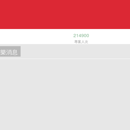
214900
專案人次
樂消息