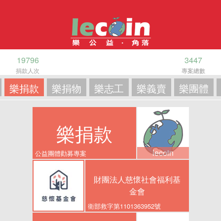
19796
3447
捐款人次
專案總數
樂捐款
樂捐物
樂志工
樂義賣
樂團體
樂捐款
lecoin
公益團體勸募專案
財團法人慈懷社會福利基
金會
衛部救字第1101363952號