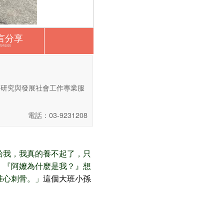
言分享
我有話說
事研究與發展社會工作專業服
電話：03-9231208
給我，我真的養不起了，只
：『阿嬤為什麼是我？』
想
椎心刺骨。」
這個大班小孫