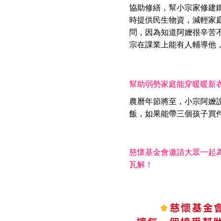
協助修繕，幫小宗家修建
時提供民生物資，減輕家
問，因為知道阿嬤很辛苦
宗在課業上能有人輔導他
幫助弱勢家庭能穿暖暖新
農曆年節將至，小宗阿嬤
飯，如果能帶三個孩子買
慈懷基金會邀請大眾一起
瓦解！