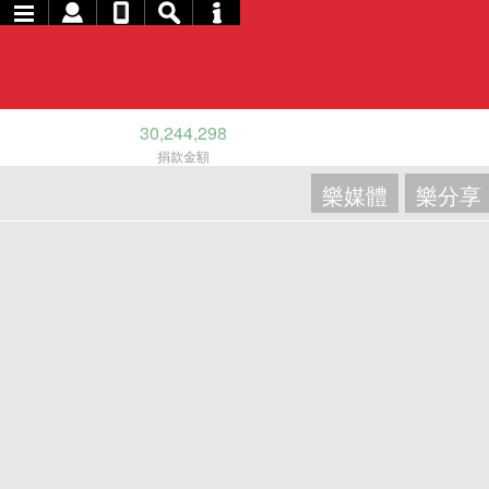
30,244,298
捐款金額
樂媒體
樂分享