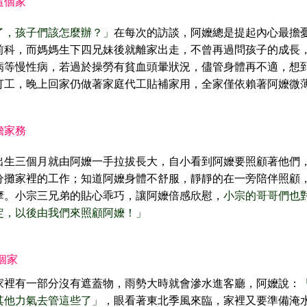
這個家
了，孩子們該怎麼辦？」
在每次的訪談，阿嬤總是提起內心最擔
前科，而媽媽生下四兄妹後就離家出走，不曾再過問孩子的成長
病等慢性病，若過於操勞有貧血頭暈狀況，儘管身體再不適，想
打工，晚上回家仍做著家庭代工貼補家用，全家僅依賴著阿嬤微
擔家務
出生三個月就由阿嬤一手拉拔長大，自小看到阿嬤要照顧著他們
分攤家裡的工作；知道阿嬤身體不舒服，靜靜的在一旁陪伴照顧
摩。小宗三兄弟的貼心乖巧，讓阿嬤倍感欣慰，
小宗的哥哥們也
定，以後由我們來照顧阿嬤！」
個家
家裡有一部分沒有遮蓋物，雨勢大時就會滲水進客廳，阿嬤說：
其他力氣去管這些了」
，眼看著東北季風來臨，家裡又要準備淹