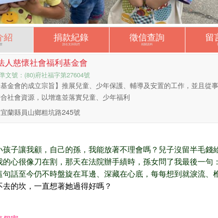
介紹
捐款紀錄
徵信查詢
留
麼
誰在支持我們
相關資料
法人慈懷社會福利基金會
準文號：(80)府社福字第27604號
懷基金會的成立宗旨】推展兒童、少年保護、輔導及安置的工作，並且從
結合社會資源，以增進並落實兒童、少年福利
宜蘭縣員山鄉粗坑路245號
小孩子讓我顧，自己的孫，我能放著不理會嗎？兒子沒留半毛錢
我的心很像刀在割，那天在法院辦手績時，孫女問了我最後一句
這句話至今仍不時盤旋在耳邊、深藏在心底，每每想到就淚流、
不去的坎，一直想著她過得好嗎？