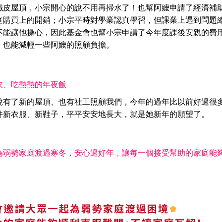
鐵皮屋頂，小宗開心的說不用再掃水了！也幫阿嬤申請了經濟補
庭購買上的開銷；小宗平時對學業認真學習，但課業上遇到問題
不能讓他操心，因此基金會也幫小宗申請了今年度課後安親的費
，也能減輕一些阿嬤的照顧負擔。
衣、吃熱熱的年夜飯
說有了新的屋頂、也有社工照顧我們，今年的過年比以前好過很多
件新衣服、新鞋子，平平安安地長大，就是她新年的願望了。
為弱勢家庭渡過寒冬，安心過好年，讓每一個接受幫助的家庭能