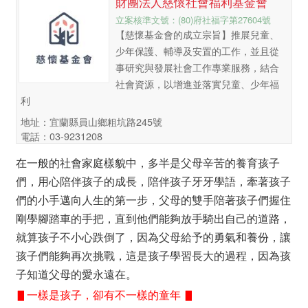
財團法人慈懷社會福利基金會
立案核準文號：(80)府社福字第27604號
【慈懷基金會的成立宗旨】推展兒童、
少年保護、輔導及安置的工作，並且從
事研究與發展社會工作專業服務，結合
社會資源，以增進並落實兒童、少年福
利
地址：宜蘭縣員山鄉粗坑路245號
電話：03-9231208
在一般的社會家庭樣貌中，多半是父母辛苦的養育孩子
們，用心陪伴孩子的成長，陪伴孩子牙牙學語，牽著孩子
們的小手邁向人生的第一步，父母的雙手陪著孩子們握住
剛學腳踏車的手把，直到他們能夠放手騎出自己的道路，
就算孩子不小心跌倒了，因為父母給予的勇氣和養份，讓
孩子們能夠再次挑戰，這是孩子學習長大的過程，因為孩
子知道父母的愛永遠在。
▋一樣是孩子，卻有不一樣的童年 ▋