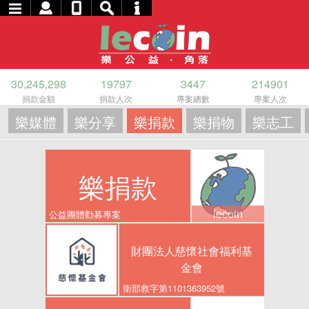
30,245,298
19797
3447
214901
捐款金額
捐款人次
專案總數
專案人次
樂媒體
樂分享
樂捐款
樂捐物
樂志工
樂捐款
lecoin
公益團體勸募專案
財團法人慈懷社會福利基
金會
衛部救字第1101363952號