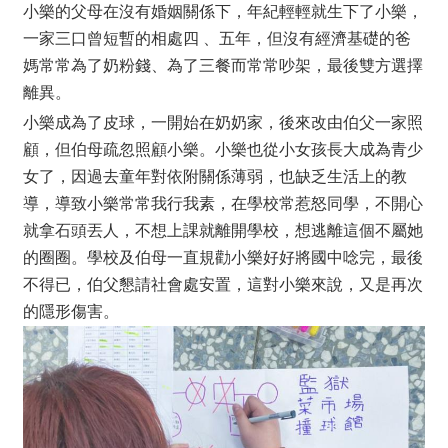
小樂的父母在沒有婚姻關係下，年紀輕輕就生下了小樂，
一家三口曾短暫的相處四 、五年，但沒有經濟基礎的爸
媽常常為了奶粉錢、為了三餐而常常吵架，最後雙方選擇
離異。
小樂成為了皮球，一開始在奶奶家，後來改由伯父一家照
顧，但伯母疏忽照顧小樂。小樂也從小女孩長大成為青少
女了，因過去童年對依附關係薄弱，也缺乏生活上的教
導，導致小樂常常我行我素，在學校常惹怒同學，不開心
就拿石頭丟人，不想上課就離開學校，想逃離這個不屬她
的圈圈。學校及伯母一直規勸小樂好好將國中唸完，最後
不得已，伯父懇請社會處安置，這對小樂來說，又是再次
的隱形傷害。