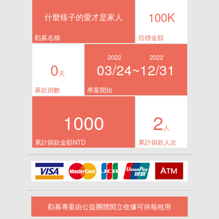
100K
什麼樣子的愛才是家人
勸募名稱
目標金額
2022
2022
0
03/24~
12/31
天
募款倒數
專案開始
1000
2
人
累計捐款金額NTD
累計捐款人次
勸募專案由公益團體開立收據可供報稅用