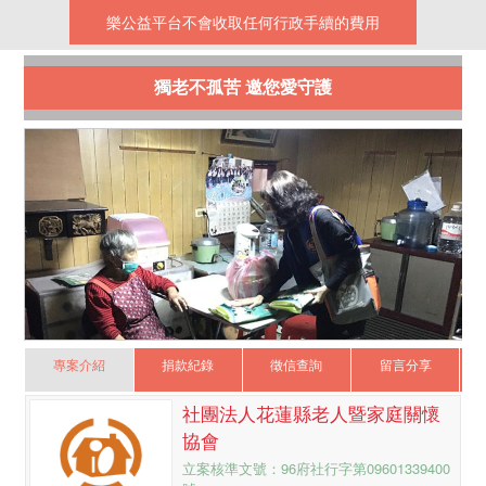
樂公益平台不會收取任何行政手續的費用
獨老不孤苦 邀您愛守護
專案介紹
捐款紀錄
徵信查詢
留言分享
社團法人花蓮縣老人暨家庭關懷
協會
立案核準文號：96府社行字第09601339400