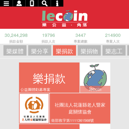
30,244,298
19796
3447
214900
捐款金額
捐款人次
專案總數
專案人次
樂媒體
樂分享
樂捐款
樂捐物
樂志工
樂捐款
lecoin
公益團體勸募專案
社團法人花蓮縣老人暨家
庭關懷協會
衛部救字第1111361568號