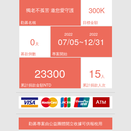
300K
獨老不孤苦 邀您愛守護
勸募名稱
目標金額
2022
2022
0
07/05~
12/31
天
募款倒數
專案開始
23300
15
人
累計捐款金額NTD
累計捐款人次
勸募專案由公益團體開立收據可供報稅用