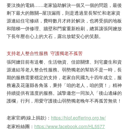
要汰換的電鍋……老家協助解決一個又一個的問題，最後
剩下最大的難關─屋頂漏雨，則是透過里長幫忙和老家資
源連結住宅修繕，費時數月才終於解決，也將受損的地板
和階梯一併修理、牆壁和門窗重新粉刷，總算讓張阿嬤放
下長年壓在心上的大石，露出放鬆安心的笑顏。
支持老人整合性服務 守護獨老不孤苦
張阿嬤目前有送餐、生活物資、佳節關懷、到宅慶生和資
源連結等老人整合性服務。弱勢獨老的幫助不是一時，長
期的服務需要穩定的支持，老家自民國九十四年成立，服
務遍及花蓮縣各角落，秉持「咱的老人，咱的寶！」精神
持續提供有溫度的服務。誠摯邀您一同加入「後山邊緣的
護欄」行列，用愛守護後山弱勢獨老晚年不再孤苦無依！
老家官網(線上捐款)：
https://hlof.eoffering.org.tw/
老家粉絲團：
https://www.facebook.com/HL5577