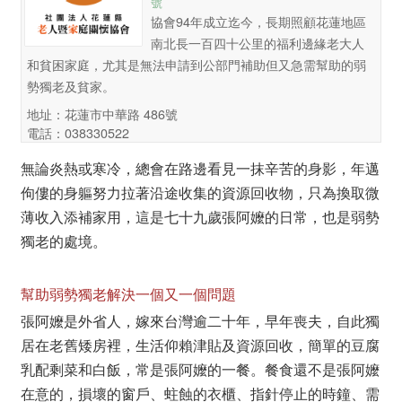
號
協會94年成立迄今，長期照顧花蓮地區
南北長一百四十公里的福利邊緣老大人
和貧困家庭，尤其是無法申請到公部門補助但又急需幫助的弱
勢獨老及貧家。
地址：花蓮市中華路 486號
電話：038330522
無論炎熱或寒冷，總會在路邊看見一抹辛苦的身影，年邁
佝僂的身軀努力拉著沿途收集的資源回收物，只為換取微
薄收入添補家用，這是七十九歲張阿嬤的日常，也是弱勢
獨老的處境。
幫助弱勢獨老解決一個又一個問題
張阿嬤是外省人，嫁來台灣逾二十年，早年喪夫，自此獨
居在老舊矮房裡，生活仰賴津貼及資源回收，簡單的豆腐
乳配剩菜和白飯，常是張阿嬤的一餐。餐食還不是張阿嬤
在意的，損壞的窗戶、蛀蝕的衣櫃、指針停止的時鐘、需