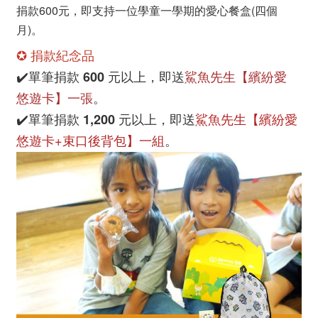
捐款600元，即支持一位學童一學期的愛心餐盒(四個
月)。
✪
捐款紀念品
鯊魚先生【繽紛愛
單筆捐款 600 元以上，即送
✔️
悠遊卡】一張
。
鯊魚先生【繽紛愛
單筆捐款 1,200 元以上，即送
✔️
悠遊卡+束口後背包】一組
。