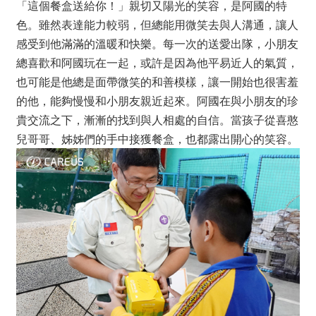
「這個餐盒送給你！」親切又陽光的笑容，是阿國的特
色。雖然表達能力較弱，但總能用微笑去與人溝通，讓人
感受到他滿滿的溫暖和快樂。每一次的送愛出隊，小朋友
總喜歡和阿國玩在一起，或許是因為他平易近人的氣質，
也可能是他總是面帶微笑的和善模樣，讓一開始也很害羞
的他，能夠慢慢和小朋友親近起來。阿國在與小朋友的珍
貴交流之下，漸漸的找到與人相處的自信。當孩子從喜憨
兒哥哥、姊姊們的手中接獲餐盒，也都露出開心的笑容。