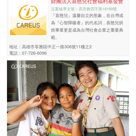
財團法人喜憨兒社會福利基金會
立案核準文號：高市教四字第19169號
『喜憨兒』溫馨自立的形象，在台灣成
為『心智障礙者』的代名詞，喜憨兒烘
焙事業更是成為台灣社會企業之重要典
範。
地址：高雄市苓雅區中正一路306號11樓之2
電話：07-726-6096