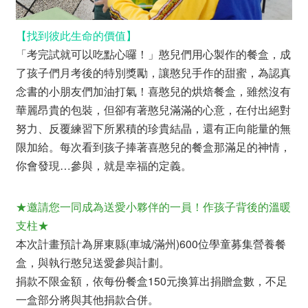
【找到彼此生命的價值】
「考完試就可以吃點心囉！」憨兒們用心製作的餐盒，成
了孩子們月考後的特別獎勵，讓憨兒手作的甜蜜，為認真
念書的小朋友們加油打氣！喜憨兒的烘焙餐盒，雖然沒有
華麗昂貴的包裝，但卻有著憨兒滿滿的心意，在付出絕對
努力、反覆練習下所累積的珍貴結晶，還有正向能量的無
限加給。每次看到孩子捧著喜憨兒的餐盒那滿足的神情，
你會發現…參與，就是幸福的定義。
★
邀請您一同成為送愛小夥伴的一員！作孩子背後
的
溫暖
支柱
★
本次計畫預計為屏東縣(車城/滿州)600位學童募集營養餐
盒，與執行憨兒送愛參與計劃。
捐款不限金額，依每份餐盒150元換算出捐贈盒數，不足
一盒部分將與其他捐款合併。