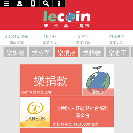
30,245,298
19797
3447
214901
捐款金額
捐款人次
專案總數
專案人次
樂媒體
樂分享
樂捐款
樂捐物
樂志工
樂捐款
lecoin
公益團體勸募專案
財團法人喜憨兒社會福利
基金會
衛部救字第 1101363612號