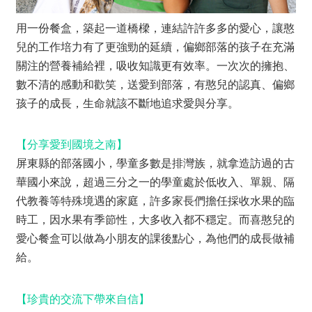
用一份餐盒，築起一道橋樑，連結許許多多的愛心，讓憨
兒的工作培力有了更強勁的延續，偏鄉部落的孩子在充滿
關注的營養補給裡，吸收知識更有效率。一次次的擁抱、
數不清的感動和歡笑，送愛到部落，有憨兒的認真、偏鄉
孩子的成長，生命就該不斷地追求愛與分享。
【分享愛到國境之南】
屏東縣的部落國小，學童多數是排灣族，就拿造訪過的古
華國小來說，超過三分之一的學童處於低收入、單親、隔
代教養等特殊境遇的家庭，許多家長們擔任採收水果的臨
時工，因水果有季節性，大多收入都不穩定。而喜憨兒的
愛心餐盒可以做為小朋友的課後點心，為他們的成長做補
給。
【珍貴的交流下帶來自信】