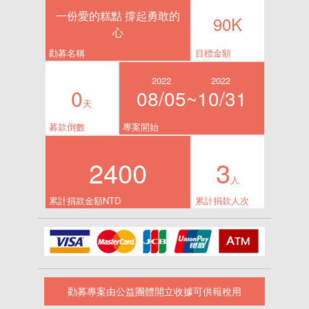
一份愛的糕點 撐起勇敢的
90K
心
勸募名稱
目標金額
2022
2022
0
08/05~
10/31
天
募款倒數
專案開始
2400
3
人
累計捐款金額NTD
累計捐款人次
勸募專案由公益團體開立收據可供報稅用