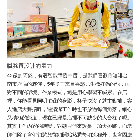
職務再設計的魔力
42歲的阿銘，有著智能障礙中度，是我們喜歡你咖啡台
南市府店的夥伴，5年多前來自喜憨兒生機好鍋的他，面
對不同的環境、作業模式，總是用心學習不喊累。在店
裡，你能看見阿明忙碌的身影，杯子快沒了就主動補，客
人進店大聲招呼，連清潔工作時也不放過每個角落，細心
又積極的態度，現在已經是店裡不可缺少的大台柱了呢。
其實工作內容的轉變，對憨兒們來說是一項大挑戰，而老
師們除了會帶領憨兒從頭開始熟悉每項流程外，也會因應