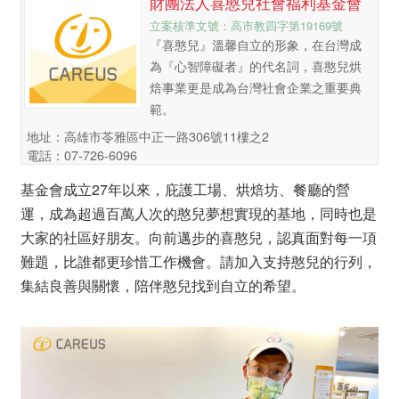
財團法人喜憨兒社會福利基金會
立案核準文號：高市教四字第19169號
『喜憨兒』溫馨自立的形象，在台灣成
為『心智障礙者』的代名詞，喜憨兒烘
焙事業更是成為台灣社會企業之重要典
範。
地址：高雄市苓雅區中正一路306號11樓之2
電話：07-726-6096
基金會成立27年以來，庇護工場、烘焙坊、餐廳的營
運，成為超過百萬人次的憨兒夢想實現的基地，同時也是
大家的社區好朋友。向前邁步的喜憨兒，認真面對每一項
難題，比誰都更珍惜工作機會。請加入支持憨兒的行列，
集結良善與關懷，陪伴憨兒找到自立的希望。