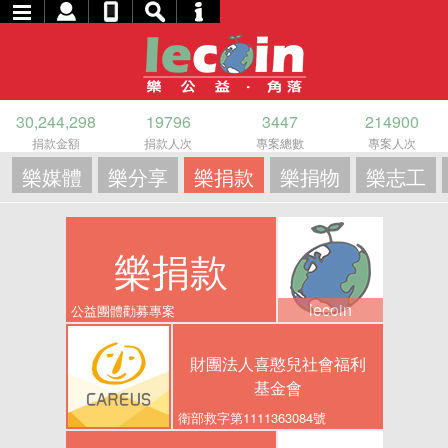
30,244,298
19796
3447
214900
捐款金額
捐款人次
專案總數
專案人次
樂媒體
樂分享
樂捐款
樂捐物
樂志工
樂捐款
lecoin
公益團體勸募專案
財團法人喜憨兒社會福利
基金會
衛部救字第1111363084號