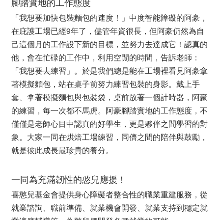
腳踏實地的工作態度
「我想要加快包裝麵包的速度！」中度智能障礙的阿豪，
在庇護工場已經9年了，儘管年資很長，但阿豪仍然為自
己這個月的工作設下新的目標，並努力去達成它！認真的
他，會在忙碌的工作中，利用空閒的時間，告訴老師：
「我想要去練習」。於是我們總是能在工場裡看見阿豪拿
著模擬麵包，站在桌子前努力練習包裝的身影。戴上手
套、拿著模擬麵包與包裝袋，桌前放著一個計時器，阿豪
的練習，每一次都不馬虎。阿豪腳踏實地的工作態度，不
僅僅是老師心目中認真的好學生，更是夥伴之間學習的對
象。大家一同在烘焙工場練習，同儕之間的陪伴與鼓勵，
就是彼此成長最珍貴的養分。
一同為充滿韌性的憨兒應援！
喜憨兒基金會提供身心障礙者整合性的職業重建服務，從
就業諮詢、職前準備、就業機會開發、就業支持到穩定就