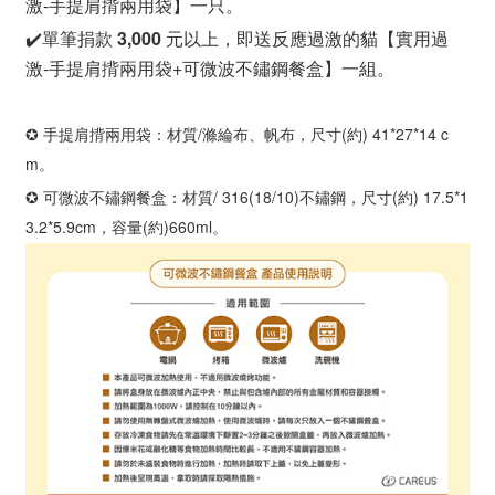
激-手提肩揹兩用袋】一只。
✔️單筆捐款
3,000
元以上，即送反應過激的貓【實用過
激-手提肩揹兩用袋+可微波不鏽鋼餐盒】一組。
✪ 手提肩揹兩用袋：材質/滌綸布、帆布，尺寸(約) 41*27*14 c
m。
✪ 可微波不鏽鋼餐盒：材質/ 316(18/10)不鏽鋼，尺寸(約) 17.5*1
3.2*5.9cm，容量(約)660ml。