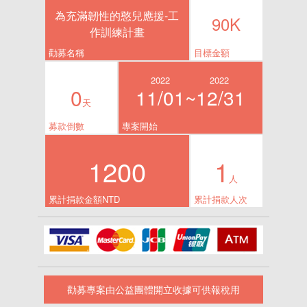
為充滿韌性的憨兒應援-工
90K
作訓練計畫
勸募名稱
目標金額
2022
2022
0
11/01~
12/31
天
募款倒數
專案開始
1200
1
人
累計捐款金額NTD
累計捐款人次
勸募專案由公益團體開立收據可供報稅用