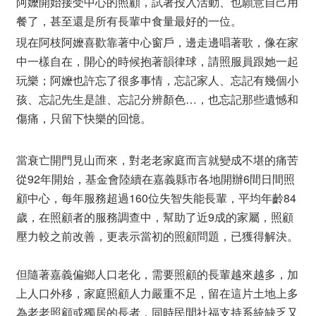
阿嬤開始接受中心的照顧，試著投入活動、也願意自己用
餐了，甚至還是所有長輩中食量最好的一位。
現在阿枝阿嬤喜歡靠著中心窗戶，邊走邊唱著歌，像在家
中一樣自在，開心的時候抱著韻律球，請照服員跟她一起
玩樂；阿嬤也許忘了很多事情，忘記家人、忘記有幾個小
孩、忘記先生是誰、忘記分辨顏色…，也忘記那些遺憾和
傷痛，只留下快樂的回憶。
當衰亡開門見山而來，對老老家庭而言就變成不堪的痛苦
從92年開始，基金會陸續在嘉義縣市各地開辦6間日間照
顧中心，每年服務超過160位失智失能長輩，平均年齡84
歲，在照顧者的服務調查中，幫助了近9成的家屬，照顧
壓力較之前改善，更表示當初的照顧問題，已獲得解決。
但隨著嘉義偏鄉人口老化，需要照顧的長輩越來越多，加
上人口外移，家庭照顧人力嚴重不足，留在這片土地上多
為老老照顧或獨居的長者，同時民間社福支持系統缺乏又