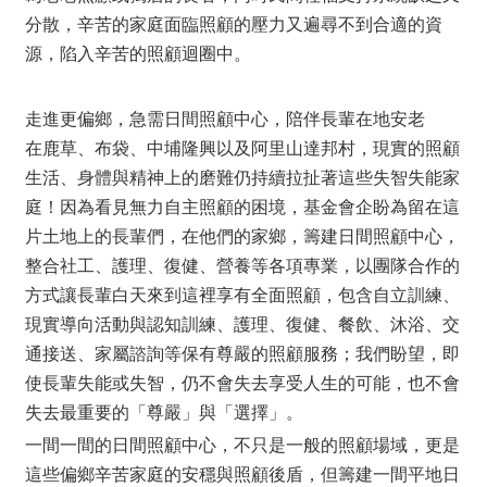
分散，辛苦的家庭面臨照顧的壓力又遍尋不到合適的資
源，陷入辛苦的照顧迴圈中。
走進更偏鄉，急需日間照顧中心，陪伴長輩在地安老
在鹿草、布袋、中埔隆興以及阿里山達邦村，現實的照顧
生活、身體與精神上的磨難仍持續拉扯著這些失智失能家
庭！因為看見無力自主照顧的困境，基金會企盼為留在這
片土地上的長輩們，在他們的家鄉，籌建日間照顧中心，
整合社工、護理、復健、營養等各項專業，以團隊合作的
方式讓長輩白天來到這裡享有全面照顧，包含自立訓練、
現實導向活動與認知訓練、護理、復健、餐飲、沐浴、交
通接送、家屬諮詢等保有尊嚴的照顧服務；我們盼望，即
使長輩失能或失智，仍不會失去享受人生的可能，也不會
失去最重要的「尊嚴」與「選擇」。
一間一間的日間照顧中心，不只是一般的照顧場域，更是
這些偏鄉辛苦家庭的安穩與照顧後盾，但籌建一間平地日