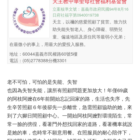
天主教中華聖母社會福利基金會
立案核準文號：嘉義市政府民國94年8月16
日府社福字第0940019738
天主，以禰的慈愛照顧了貧苦。致力扶
助失能失智老人、身心障礙、弱勢兒
童、偏遠地區及原住民等最弱小兄弟；
在最微小的事上，用最大的愛投入服務。
地址：60044嘉義市民權路60號5樓
電話：(05)2778388分機3301
老不可怕，可怕的是失能、失智
也因為失智失能，讓所有照顧問題更加放大！年僅69歲
的阿枝阿嬤在6年前開始忘記回家的路，生活也失序，先
生辛苦照顧６年後卻先一步離世，急需照顧協助的她，來
到了六腳日間照顧中心。一開始阿枝阿嬤對環境陌生，常
常一臉的徬徨，看著門外想找回家的道路，看著機車就說
是她的車，也時常不願意用餐。在照服員的耐心陪伴下，