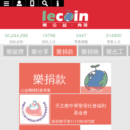
30,244,298
19796
3447
214900
捐款金額
捐款人次
專案總數
專案人次
樂媒體
樂分享
樂捐款
樂捐物
樂志工
樂捐款
lecoin
公益團體勸募專案
天主教中華聖母社會福利
基金會
衛部救字第1111361872號