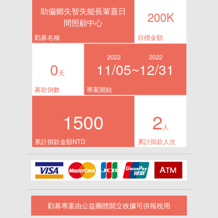
助偏鄉失智失能長輩蓋日
200K
間照顧中心
勸募名稱
目標金額
2022
2022
0
11/05~
12/31
天
募款倒數
專案開始
1500
2
人
累計捐款金額NTD
累計捐款人次
勸募專案由公益團體開立收據可供報稅用