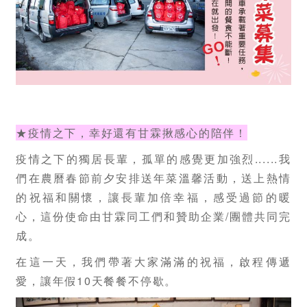
★疫情之下，幸好還有甘霖揪感心的陪伴！
疫情之下的獨居長輩，孤單的感覺更加強烈......我
們在農曆春節前夕安排送年菜溫馨活動，送上熱情
的祝福和關懷，讓長輩加倍幸福，感受過節的暖
心，這份使命由甘霖同工們和贊助企業/團體共同完
成。
在這一天，我們帶著大家滿滿的祝福，啟程傳遞
愛，讓年假10天餐餐不停歇。