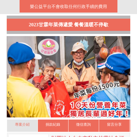
樂公益平台不會收取任何行政手續的費用
2023甘霖年菜傳遞愛 餐餐溫暖不停歇
專案介紹
捐款紀錄
徵信查詢
留言分享