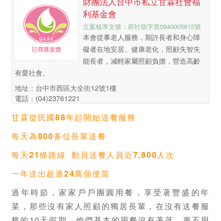
財團法人台中市私立甘霖社會福
利基金會
立案核準文號：府社助字第0940005615號
本會從事老人服務，期許長者和身心障
礙者在地安居、健康老化，照顧失智失
能長者，減輕家屬照顧負擔，營造高齡
有愛社會。
地址：台中市西區大全街12號1樓
電話：(04)23761221
甘霖從民國88年起開始送餐服務
每天為800多位長輩送餐
每天21條路線
動員送餐人員近7,800人次
一年送出超過24萬個便當
過年時節，家家戶戶團圓用餐，享受著豐盛的年
菜，那些沒有家人照顧的獨居長輩，在沒有送餐服
務的10天假期，他們基本的用餐沒有著落，更不用