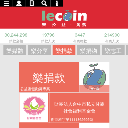
30,244,298
19796
3447
214900
捐款金額
捐款人次
專案總數
專案人次
樂媒體
樂分享
樂捐款
樂捐物
樂志工
樂捐款
lecoin
公益團體勸募專案
財團法人台中市私立甘霖
社會福利基金會
衛部救字第1111362695號