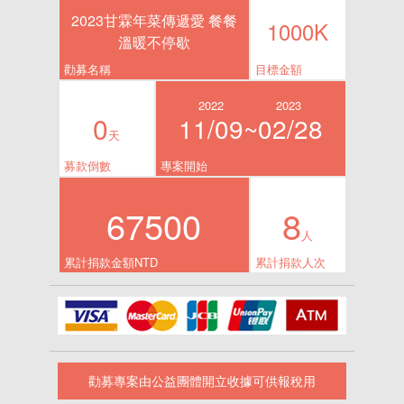
2023甘霖年菜傳遞愛 餐餐
1000K
溫暖不停歇
勸募名稱
目標金額
2022
2023
0
11/09~
02/28
天
募款倒數
專案開始
67500
8
人
累計捐款金額NTD
累計捐款人次
勸募專案由公益團體開立收據可供報稅用