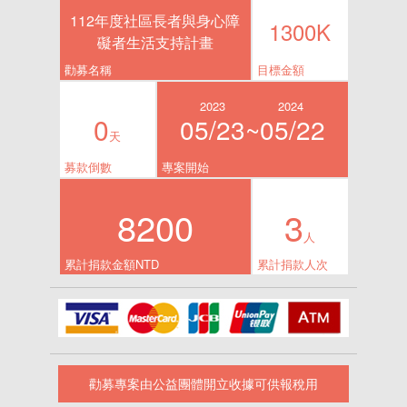
112年度社區長者與身心障
1300K
礙者生活支持計畫
勸募名稱
目標金額
2023
2024
0
05/23~
05/22
天
募款倒數
專案開始
8200
3
人
累計捐款金額NTD
累計捐款人次
勸募專案由公益團體開立收據可供報稅用