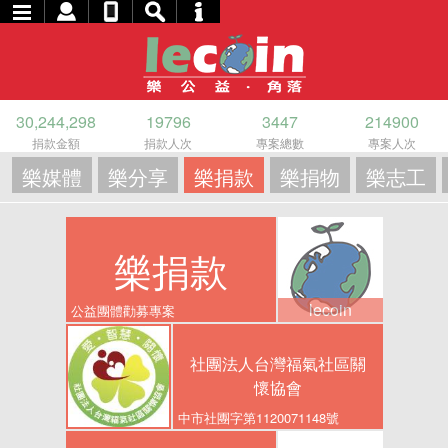
30,244,298
19796
3447
214900
捐款金額
捐款人次
專案總數
專案人次
樂媒體
樂分享
樂捐款
樂捐物
樂志工
樂捐款
lecoin
公益團體勸募專案
社團法人台灣福氣社區關
懷協會
中市社團字第1120071148號