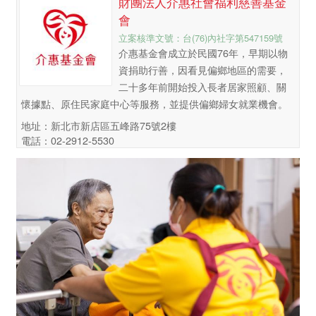
財團法人介惠社會福利慈善基金
會
立案核準文號：台(76)內社字第547159號
介惠基金會成立於民國76年，早期以物
資捐助行善，因看見偏鄉地區的需要，
二十多年前開始投入長者居家照顧、關
懷據點、原住民家庭中心等服務，並提供偏鄉婦女就業機會。
地址：新北市新店區五峰路75號2樓
電話：02-2912-5530