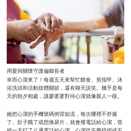
用愛與關懷守護偏鄉長者
幸而心潔來了！每週五天來幫忙餵食、剪指甲、沐
浴洗頭和活動肢體關節，還有聊天說笑。幾乎是每
天的朝夕相處，讓廖婆婆對待心潔就像親人一樣。
她把心潔的手機號碼倒背如流，每次哪裡不舒服
了、肚子餓了或想換尿片，就會撥電話給心潔，曾
經一天打了八通電話給心潔。心潔從不覺得煩或不