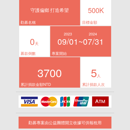
500K
守護偏鄉 打造希望
勸募名稱
目標金額
2023
2024
0
09/01~
07/31
天
募款倒數
專案開始
3700
5
人
累計捐款金額NTD
累計捐款人次
勸募專案由公益團體開立收據可供報稅用