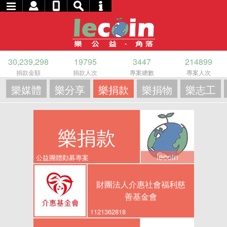
30,239,298
19795
3447
214899
捐款金額
捐款人次
專案總數
專案人次
樂媒體
樂分享
樂捐款
樂捐物
樂志工
樂捐款
lecoin
公益團體勸募專案
財團法人介惠社會福利慈
善基金會
1121362818