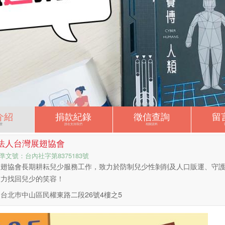
介紹
捐款紀錄
徵信查詢
留
麼
誰在支持我們
相關資料
法人台灣展翅協會
準文號：台內社字第8375183號
展翅協會長期耕耘兒少服務工作，致力於防制兒少性剝削及人口販運、守
致力找回兒少的笑容！
台北巿中山區民權東路二段26號4樓之5