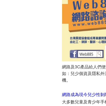
網路及3C產品給人們
如：兒少個資及隱私外
機。
網路成為現今兒少性剝
大多數兒童及青少年手