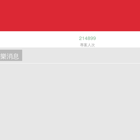
214899
專案人次
樂消息