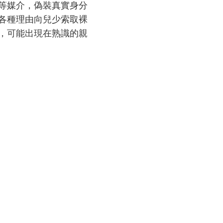
等媒介，偽裝真實身分
各種理由向兒少索取裸
，可能出現在熟識的親