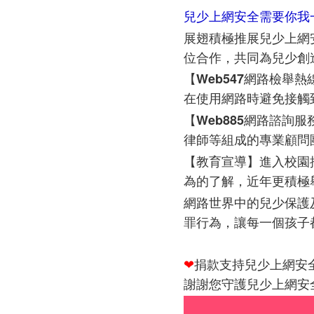
兒少上網安全需要你我
展翅積極推展兒少上網
位合作，共同為兒少創
【
Web547
網路檢舉熱
在使用網路時避免接觸
【
Web885
網路諮詢服
律師等組成的專業顧問
進入校園
【教育宣導】
為的了解，近年更積極
網路世界中的兒少保護
罪行為，讓每一個孩子
❤
捐款支持兒少上網安
謝謝您守護兒少上網安