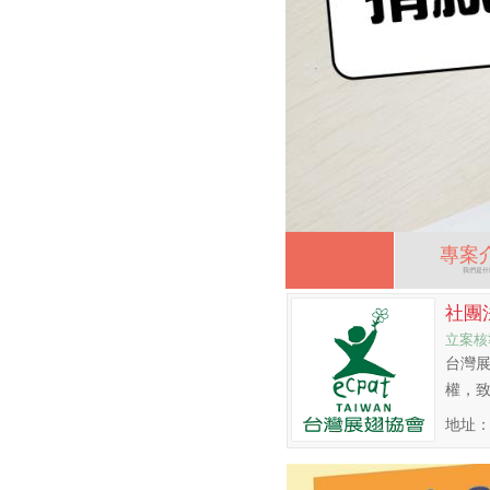
專案
我們是什
社團
立案核
台灣
權，
地址：