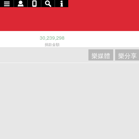
30,239,298
捐款金額
樂媒體
樂分享