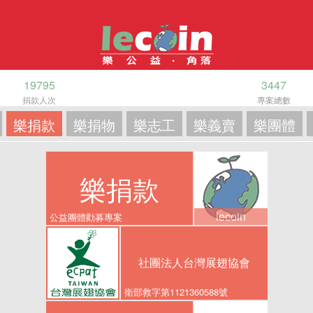
19795
3447
捐款人次
專案總數
樂捐款
樂捐物
樂志工
樂義賣
樂團體
樂捐款
lecoin
公益團體勸募專案
社團法人台灣展翅協會
衛部救字第1121360588號