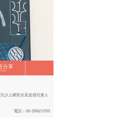
言分享
我有話說
護兒少上網安全及提倡兒童人
電話：02-25621233