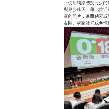
士使用網路誘拐兒少的
與兒少聊天，藉此拉近
露的照片，進而勒索或
友圈、網路社群或色情