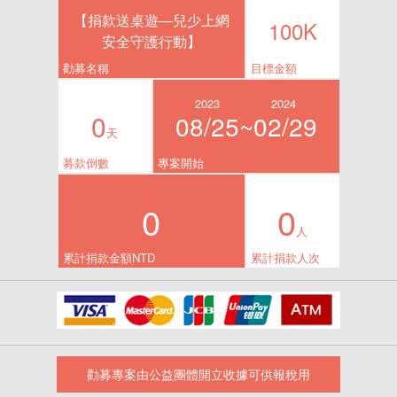
【捐款送桌遊—兒少上網
100K
安全守護行動】
勸募名稱
目標金額
2023
2024
0
08/25~
02/29
天
募款倒數
專案開始
0
0
人
累計捐款金額NTD
累計捐款人次
勸募專案由公益團體開立收據可供報稅用