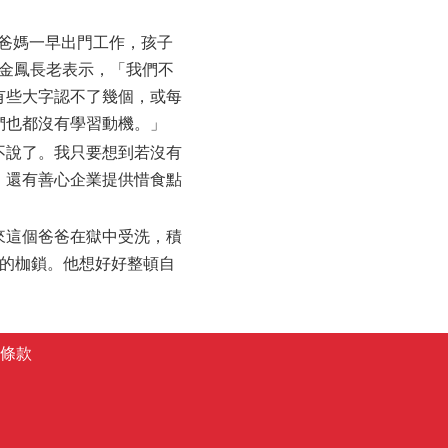
是爸媽一早出門工作，孩子
邱金鳳長老表示，「我們不
有些大字認不了幾個，或每
們也都沒有學習動機。」
不說了。我只要想到若沒有
，還有善心企業提供惜食點
來這個爸爸在獄中受洗，積
勢的枷鎖。他想好好整頓自
條款