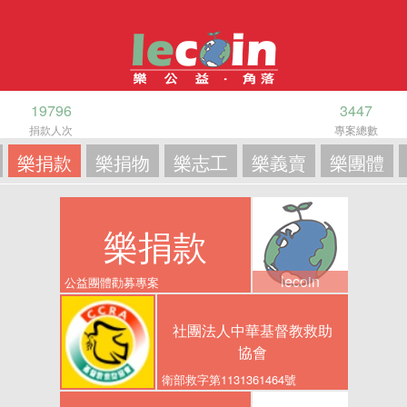
19796
3447
捐款人次
專案總數
樂捐款
樂捐物
樂志工
樂義賣
樂團體
樂捐款
lecoin
公益團體勸募專案
社團法人中華基督教救助
協會
衛部救字第1131361464號