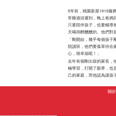
5年前，桃園新屋1919
常睡過頭遲到，晚上爸媽回
只要陪伴孩子，也要輔導
天喝得醉醺醺的。他們對
「剛開始，幾乎每個孩子
陪讀班，他們要孤單待在
心，很幸福呢！」
去年有個剛出獄的家長，
極學習，打開了眼界，也
己的家庭，而他認為讓孩
關於