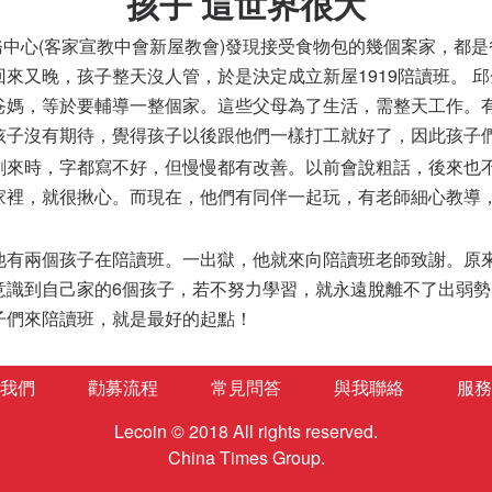
孩子 這世界很大
服務中心(客家宣教中會新屋教會)發現接受食物包的幾個案家，都
來又晚，孩子整天沒人管，於是決定成立新屋1919陪讀班。 
爸媽，等於要輔導一整個家。這些父母為了生活，需整天工作。
孩子沒有期待，覺得孩子以後跟他們一樣打工就好了，因此孩子
剛來時，字都寫不好，但慢慢都有改善。以前會說粗話，後來也
家裡，就很揪心。而現在，他們有同伴一起玩，有老師細心教導
他有兩個孩子在陪讀班。一出獄，他就來向陪讀班老師致謝。原
意識到自己家的6個孩子，若不努力學習，就永遠脫離不了出弱
子們來陪讀班，就是最好的起點！
我們
勸募流程
常見問答
與我聯絡
服務
Lecoin © 2018 All rights reserved.
China Times Group.