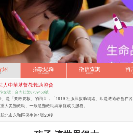
介紹
捐款紀錄
徵信查詢
留
麼
誰在支持我們
相關資料
法人中華基督教救助協會
準文號：台內社第8739458號
19」是「要救要救」的諧音，「1919 社服與救助網絡」即是透過教會在各
區重大災難救助、一般急難救助與家庭成長服務。
新北市永和區保生路1號20樓