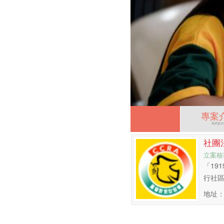
專案
我們是什
社團
立案核
「19
行社
地址：