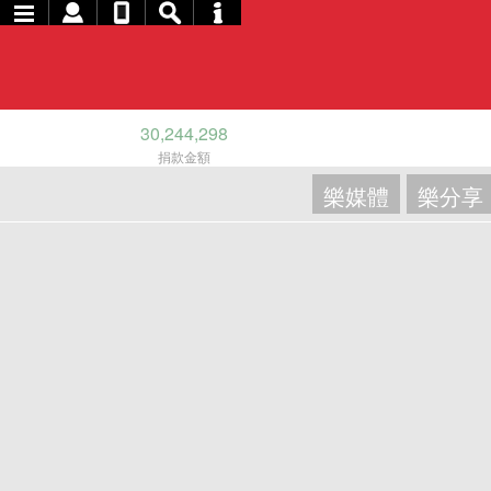
30,244,298
捐款金額
樂媒體
樂分享