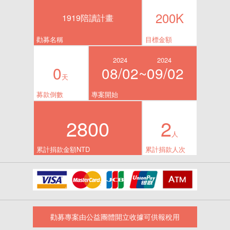
200K
1919陪讀計畫
勸募名稱
目標金額
2024
2024
0
08/02~
09/02
天
募款倒數
專案開始
2800
2
人
累計捐款金額NTD
累計捐款人次
勸募專案由公益團體開立收據可供報稅用