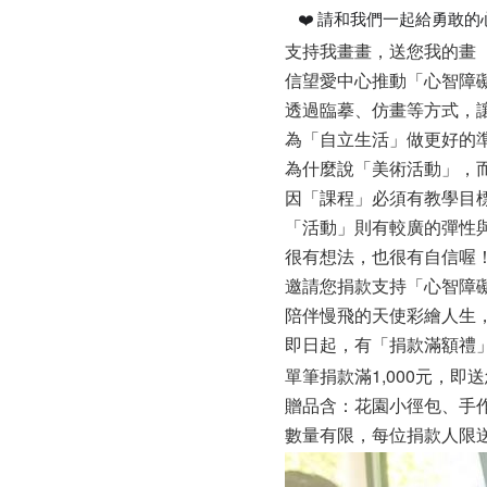
❤️ 請和我們一起給勇敢的
支持我畫畫，送您我的畫 
信望愛中心推動「心智障
透過臨摹、仿畫等方式，
為「自立生活」做更好的
為什麼說「美術活動」，
因「課程」必須有教學目
「活動」則有較廣的彈性
很有想法，也很有自信喔！
邀請您捐款支持「心智障
陪伴慢飛的天使彩繪人生
即日起，有「捐款滿額禮
單筆捐款滿1,000元，
贈品含：花園小徑包、手作
數量有限，每位捐款人限