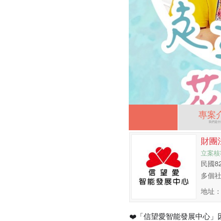
專案
我們是什
財團
立案核
民國
多個
地址：
❤️「信望愛智能發展中心」