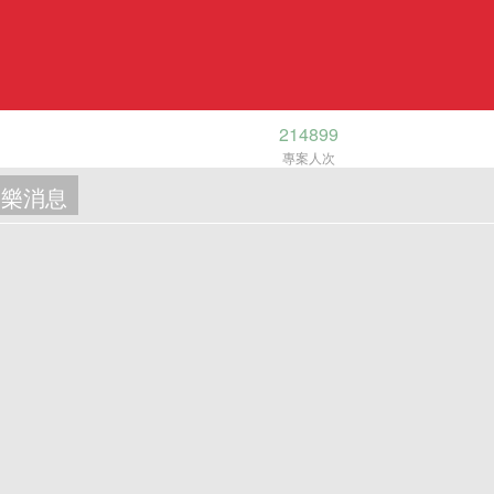
214899
專案人次
樂消息