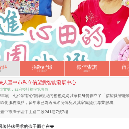
介紹
捐款紀錄
徵信查詢
留
麼
誰在支持我們
相關資料
法人臺中市私立信望愛智能發展中心
準文號：82府授社福字第壹號
82年底，七位家有心智障礙兒的爸爸媽媽以家長身份創立了「信望愛智能
社區化服務據點，多年來已為近萬名身障兒及其家庭提供專業服務。
臺中市潭子區中山路二段241巷7號7樓
因著特殊需求的孩子而存在❤️