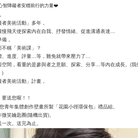
心智障礙者安穩前行的力量❤️
，
礙者美術活動」多年，
讓慢飛天使探索內在自我、抒發情緒、促進溝通表達…
準備，
而不稱「美術課」？
標、進度、評量…等，難免就帶來壓力了…
與空間，看重的是參與者之意願、探索、分享…等內在成長。(我
)
礙者美術活動」計畫，
，
」要送您喔！！
即送您青年集體創作壁畫所製「花園小徑環保包」禮品組。
微笑鑰匙圈(隨機出貨)。
送一次。送完為止。