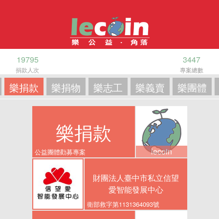
19795
3447
捐款人次
專案總數
樂捐款
樂捐物
樂志工
樂義賣
樂團體
樂捐款
lecoin
公益團體勸募專案
財團法人臺中市私立信望
愛智能發展中心
衛部救字第1131364093號