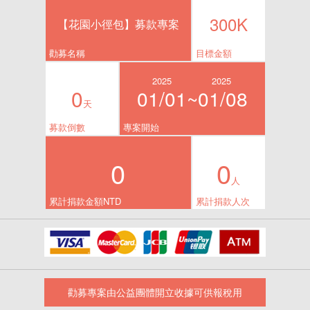
300K
【花園小徑包】募款專案
勸募名稱
目標金額
2025
2025
0
01/01~
01/08
天
募款倒數
專案開始
0
0
人
累計捐款金額NTD
累計捐款人次
勸募專案由公益團體開立收據可供報稅用