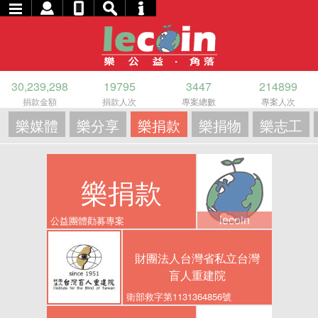
30,239,298
19795
3447
214899
捐款金額
捐款人次
專案總數
專案人次
樂媒體
樂分享
樂捐款
樂捐物
樂志工
樂捐款
lecoin
公益團體勸募專案
財團法人台灣省私立台灣
盲人重建院
衛部救字第1131364856號