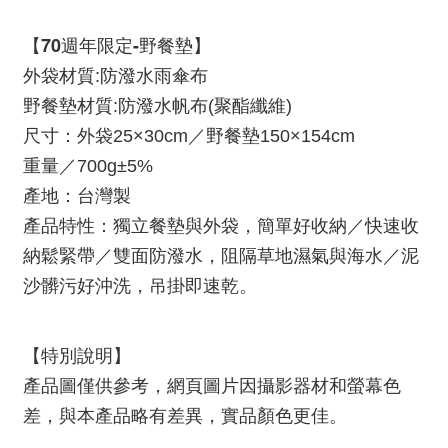
【70週年限定-野餐墊】
外袋材質:防潑水雨傘布
野餐墊材質:防潑水帆布(聚酯纖維)
尺寸：外袋25×30cm／野餐墊150×154cm
重量／700g±5%
產地：台灣製
產品特性：獨立餐墊與外袋，簡單好收納／快速收
納鬆緊帶／雙面防潑水，阻隔草地濕氣與海水／泥
沙髒污好沖洗，吊掛即速乾。
【特別說明】
產品圖僅供參考，網頁圖片因攝影器材和螢幕色
差，與本產品略有差異，實品顏色更佳。