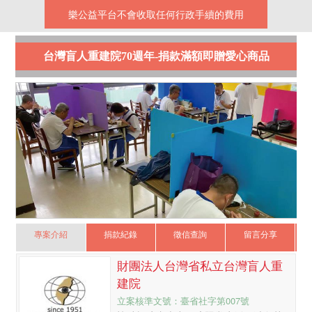
樂公益平台不會收取任何行政手續的費用
台灣盲人重建院70週年-捐款滿額即贈愛心商品
專案介紹
捐款紀錄
徵信查詢
留言分享
財團法人台灣省私立台灣盲人重
建院
立案核準文號：臺省社字第007號