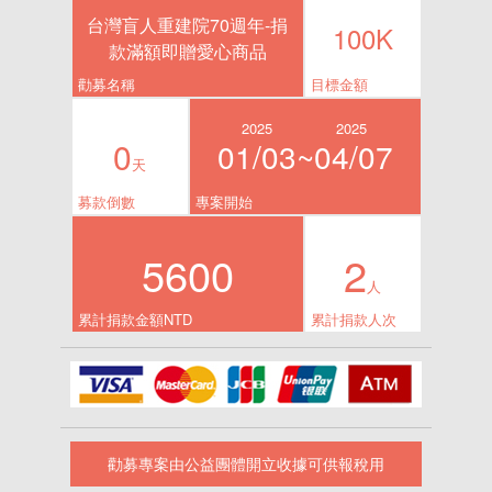
台灣盲人重建院70週年-捐
100K
款滿額即贈愛心商品
勸募名稱
目標金額
2025
2025
0
01/03~
04/07
天
募款倒數
專案開始
5600
2
人
累計捐款金額NTD
累計捐款人次
勸募專案由公益團體開立收據可供報稅用