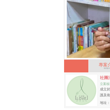
專案
我們是什
社團
立案核
成立
護及
地址：