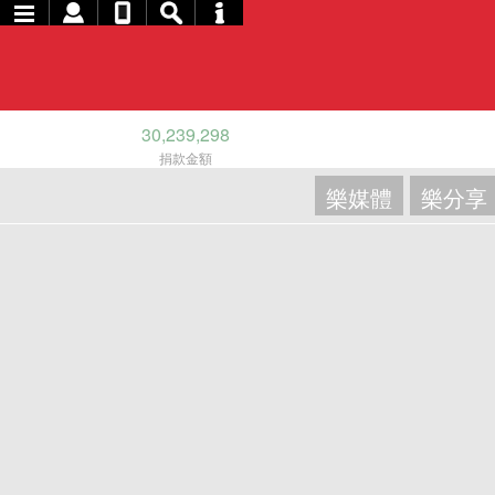
30,239,298
捐款金額
樂媒體
樂分享