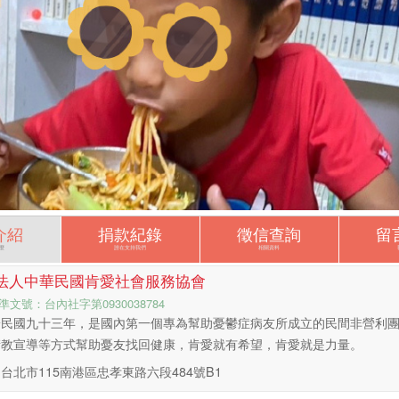
介紹
捐款紀錄
徵信查詢
留
麼
誰在支持我們
相關資料
法人中華民國肯愛社會服務協會
準文號：台內社字第0930038784
於民國九十三年，是國內第一個專為幫助憂鬱症病友所成立的民間非營利
衛教宣導等方式幫助憂友找回健康，肯愛就有希望，肯愛就是力量。
台北市115南港區忠孝東路六段484號B1