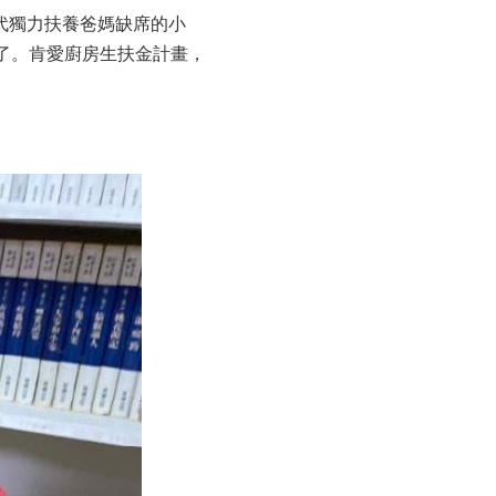
代獨力扶養爸媽缺席的小
了。肯愛廚房生扶金計畫，