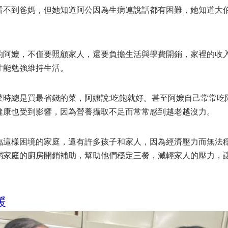
看不到爸媽，但她知道阿公因為生病連說話都有困難，她知道大
的阿嬤，不僅要照顧家人，還要負擔生活與學費開銷，家裡的收
才能勉強維持生活。
菜時總是買最省錢的菜，阿嬤說:吃飽就好。甚至阿嬤自己常常吃
健康也受到影響，因為營養攝取不足而常常感到越老越沒力。
臨這樣困境的家庭，還有許多孩子和家人，因為經濟壓力而無法
弱家庭的廚房開銷補助，幫助他們穩定三餐，減輕家人的壓力，
暖