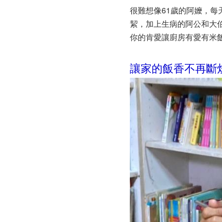
很難想像61歲的阿嬤，
絜，加上生病的阿公和大
你的肯愛讓廚房有愛有米
讓家的飯香不再斷