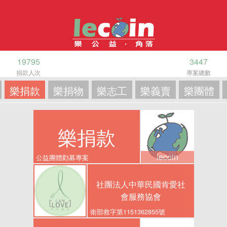
19795
3447
捐款人次
專案總數
樂捐款
樂捐物
樂志工
樂義賣
樂團體
樂捐款
lecoin
公益團體勸募專案
社團法人中華民國肯愛社
會服務協會
衛部救字第1151362855號