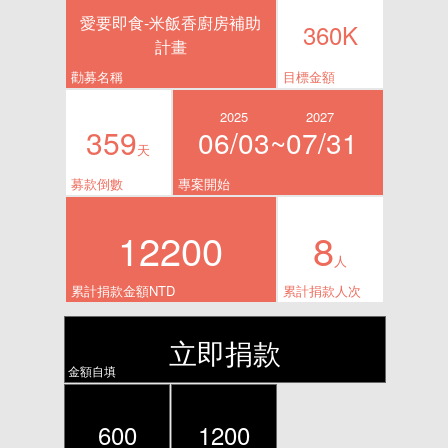
愛要即食-米飯香廚房補助
360K
計畫
勸募名稱
目標金額
2025
2027
359
06/03~
07/31
天
募款倒數
專案開始
12200
8
人
累計捐款金額NTD
累計捐款人次
立即捐款
金額自填
600
1200