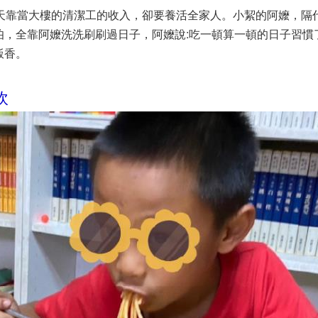
每天靠當大樓的清潔工的收入，卻要養活全家人。小絜的阿嬤，隔
伯，全靠阿嬤洗洗刷刷過日子，阿嬤說:吃一頓算一頓的日子習慣
飯香。
炊