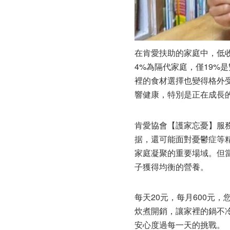
在肯愛扶助的家庭中，低收
4%為隔代家庭，僅19
裡的食材選擇也變得格外
響健康，特別是正在成長
肯愛協會【護家忘憂】服
据，還可能面對憂鬱症等
家庭凝聚的重要場域。但
子獲得均衡的營養。
每天20元，每月600元
炊煮開銷，讓家裡的鍋不
安心度過每一天的挑戰。