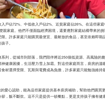
入戶佔72%、中低收入戶佔2%、近貧家庭佔26%。在這些家庭
%是雙親家庭。他們不僅面臨經濟困境，還要應對家庭結構帶來的
受限。許多家庭只能購買最便宜、最耐放的食品，甚至依賴即期
的孩子。
務系列，從城市到部落，我們陪伴將近250個低資源、高風險的
精神健康困擾，生活壓力雪上加霜。對這些家庭而言，廚房的溫
當食材選擇受限、瓦斯與電費成為負擔，許多家庭只能勉強維持
，您的愛心認助，能為這些家庭提供基本廚房補助，幫助他們購買
冷卻，飯不斷炊。這不只是提供一頓餐點，更是支持孩子擁有健