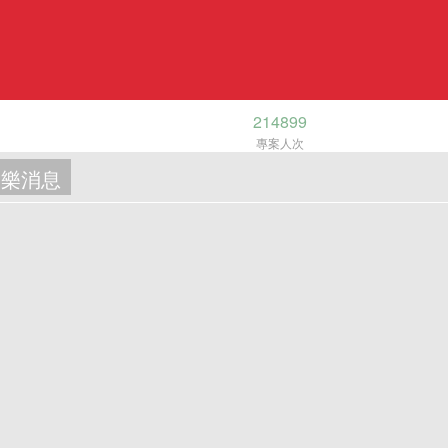
214899
專案人次
樂消息