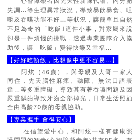
心智障礙者因先天性新陳代謝、內分泌
失調…等生理異常狀況，導致暴飲暴食、咀
嚼及吞嚥功能不好…等狀況，讓簡單且自然
不足為奇的「吃飯｣這件小事，對家屬來說
卻是一件煩惱的挑戰，透過專業團隊介入協
助後，讓「吃飯」變得快樂又幸福…
【好好吃頓飯，比想像中更不容易…】
阿炫（46歲），與母親及大哥一家人
同住，先天腦性麻痺、聽障、無法口語表
達…等多重障礙，導致其有著吞嚥問題及因
嚴重齲齒導致牙齒全部掉光，日常生活照顧
全由高齡70歲的母親協助。
【專業攜手 食得安心】
在信望愛中心，和阿炫一樣有健康照