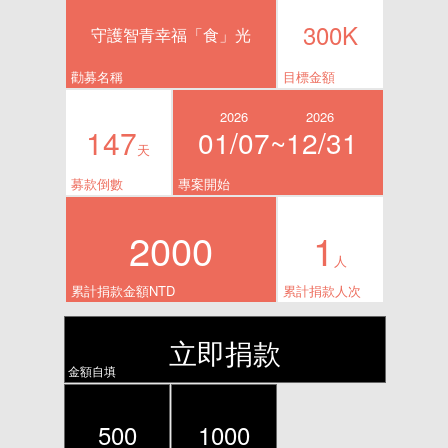
300K
守護智青幸福「食」光
勸募名稱
目標金額
2026
2026
147
01/07~
12/31
天
募款倒數
專案開始
2000
1
人
累計捐款金額NTD
累計捐款人次
立即捐款
金額自填
500
1000