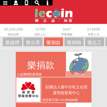
30,239,298
19795
3447
214899
捐款金額
捐款人次
專案總數
專案人次
樂媒體
樂分享
樂捐款
樂捐物
樂志工
樂捐款
lecoin
公益團體勸募專案
財團法人臺中市私立信望
愛智能發展中心
衛部救字第1141363896號