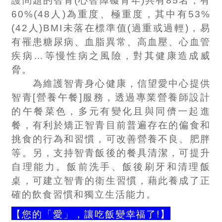
護問題的智青(心智障礙青年)共有85名，有
60%(48人)為重度、極重度，其中有53%
(42人)BMI未落在標準值(過重或過輕)，易
有罹患糖尿病、血脂異常、高血壓、心血管
疾病…等慢性病之風險，對其健康造成威
脅。
為維護智青身心健康，信望愛中心提供
智青[營養午餐]服務，透過專業營養師設計
的午餐菜色，多元有變化且與同儕一起進
餐，有利於矯正智青目前普遍存在的偏食和
挑食的行為和習慣，可改善營養不良、肥胖
等。另，支持智青飯後的餐具清潔，可提升
自理能力。飯前洗手、飯後刷牙和清理飯
桌，可建立智青的衛生習慣，藉此養成了正
確的飲食習慣和獨立生活能力。
【您的「愛」，讓吃飯變幸福了!】