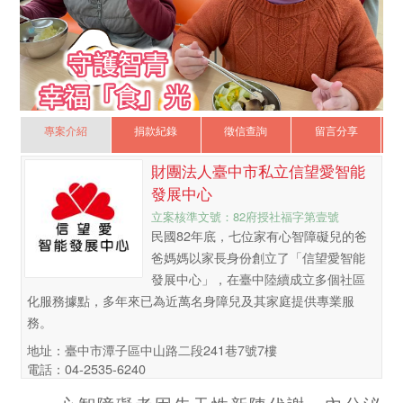
專案介紹
捐款紀錄
徵信查詢
留言分享
財團法人臺中市私立信望愛智能
發展中心
立案核準文號：82府授社福字第壹號
民國82年底，七位家有心智障礙兒的爸
爸媽媽以家長身份創立了「信望愛智能
發展中心」，在臺中陸續成立多個社區
化服務據點，多年來已為近萬名身障兒及其家庭提供專業服
務。
地址：臺中市潭子區中山路二段241巷7號7樓
電話：04-2535-6240