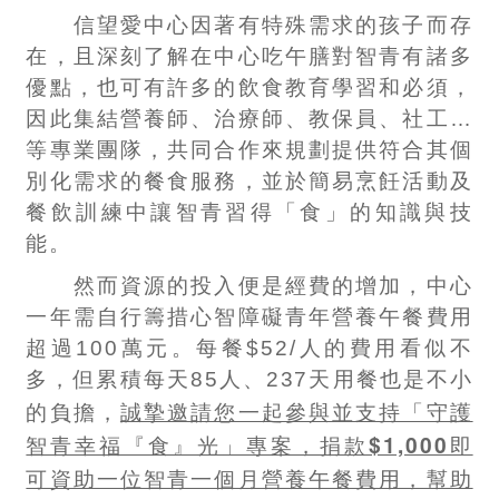
信望愛中心因著有特殊需求的孩子而存
在，且深刻了解在中心吃午膳對智青有諸多
優點，也可有許多的飲食教育學習和必須，
因此集結營養師、治療師、教保員、社工…
等專業團隊，共同合作來規劃提供符合其個
別化需求的餐食服務，並於簡易烹飪活動及
餐飲訓練中讓智青習得「食」的知識與技
能。
然而資源的投入便是經費的增加，中心
一年需自行籌措心智障礙青年營養午餐費用
超過100萬元。每餐$52/人的費用看似不
多，但累積每天85人、237天用餐也是不小
誠摯邀請您一起參與並支持「守護
的負擔，
智青幸福『食』光」專案，捐款$1,000即
可資助一位智青一個月營養午餐費用，幫助