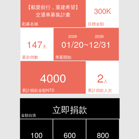
【載愛前行，重建希望】
300K
交通車募集計畫
勸募名稱
目標金額
2026
2026
147
01/20~
12/31
天
募款倒數
專案開始
4000
2
人
累計捐款金額NTD
累計捐款人次
立即捐款
金額自填
100
600
800