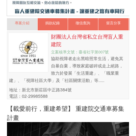
專案介紹
捐款紀錄
徵信查詢
留言分享
財團法人台灣省私立台灣盲人重
建院
立案核準文號：臺省社字第007號
協助視障者走出黑暗照常生活，避免其
自暴自棄，導致家庭破碎或走上絕路，
致力於發展「生活重建」、「職業重
建」、「視障社區大學」及「社區關懷活動」等.....
地址：新北市新莊區中正路384號
電話：02-29985588
【載愛前行，重建希望】 重建院交通車募集
計畫