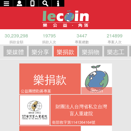
30,239,298
19795
3447
214899
捐款金額
捐款人次
專案總數
專案人次
樂媒體
樂分享
樂捐款
樂捐物
樂志工
樂捐款
lecoin
公益團體勸募專案
財團法人台灣省私立台灣
盲人重建院
衛部救字第1141364164號