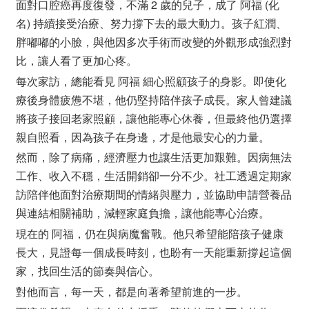
面對口腔癌再度復發，不滿 2 歲的兒子，成了 阿福 (化
名) 持續接受治療、努力撐下去的最大動力。孩子紅潤、
胖嘟嘟的小臉，與他因多次手術而改變的外觀形成強烈對
比，讓人看了更加心疼。
每次家訪，總能看見 阿福 細心照顧孩子的身影。即使化
療後身體疲憊不堪，他仍堅持陪伴孩子成長。家人曾建議
將孩子接回老家照顧，讓他能專心休養，但最終他仍選擇
親自照看，因為孩子在身邊，才是他最安心的力量。
然而，除了病痛，經濟壓力也讓生活更加艱難。因病無法
工作、收入不穩，生活開銷卻一分不少。社工透過定期家
訪陪伴他面對治療期間的情緒與壓力，並協助申請營養品
與連結相關補助，減輕家庭負擔，讓他能專心治療。
現在的 阿福，仍在與病魔奮戰。他只希望能陪孩子健康
長大，見證每一個成長時刻，也盼有一天能重新撐起這個
家，找回生活的節奏與信心。
對他而言，每一天，都是向著希望前進的一步。