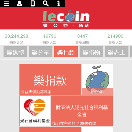
30,244,298
19796
3447
214900
捐款金額
捐款人次
專案總數
專案人次
樂媒體
樂分享
樂捐款
樂捐物
樂志工
樂捐款
lecoin
公益團體勸募專案
財團法人陽光社會福利基
金會
衛部救字第1141364043號