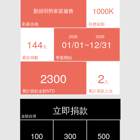
1000K
顏損弱勢家庭服務
勸募名稱
目標金額
2026
2026
144
01/01~
12/31
天
募款倒數
專案開始
2300
2
人
累計捐款金額NTD
累計捐款人次
立即捐款
金額自填
100
300
500