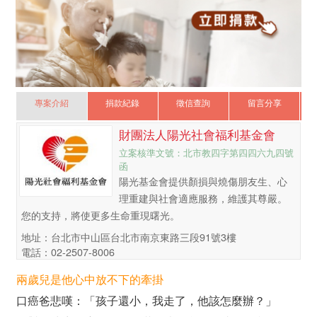
專案介紹
捐款紀錄
徵信查詢
留言分享
財團法人陽光社會福利基金會
立案核準文號：北市教四字第四四六九四號
函
陽光基金會提供顏損與燒傷朋友生、心
理重建與社會適應服務，維護其尊嚴。
您的支持，將使更多生命重現曙光。
地址：台北市中山區台北市南京東路三段91號3樓
電話：02-2507-8006
兩歲兒是他心中放不下的牽掛
口癌爸悲嘆：「孩子還小，我走了，他該怎麼辦？」