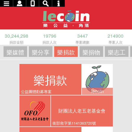
30,244,298
19796
3447
214900
捐款金額
捐款人次
專案總數
專案人次
樂媒體
樂分享
樂捐款
樂捐物
樂志工
樂捐款
lecoin
公益團體勸募專案
財團法人老五老基金會
衛部救字第1141363720號