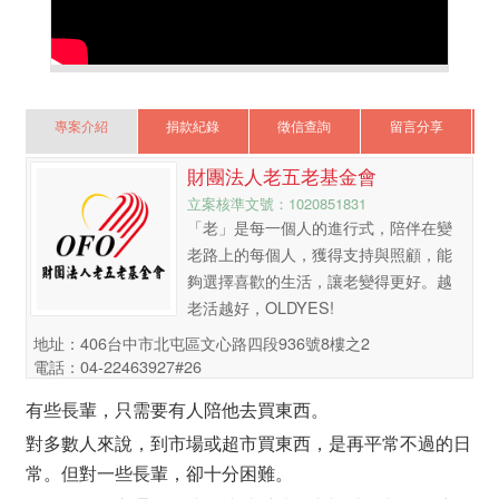
專案介紹
捐款紀錄
徵信查詢
留言分享
財團法人老五老基金會
立案核準文號：1020851831
「老」是每一個人的進行式，陪伴在變
老路上的每個人，獲得支持與照顧，能
夠選擇喜歡的生活，讓老變得更好。越
老活越好，OLDYES!
地址：406台中市北屯區文心路四段936號8樓之2
電話：04-22463927#26
有些長輩，只需要有人陪他去買東西。
對多數人來說，到市場或超市買東西，是再平常不過的日
常。但對一些長輩，卻十分困難。