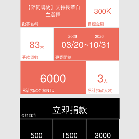
【陪同購物】支持長輩自
300K
主選擇
勸募名稱
目標金額
2026
2026
83
03/20~
10/31
天
募款倒數
專案開始
6000
3
人
累計捐款金額NTD
累計捐款人次
立即捐款
金額自填
500
1500
3000