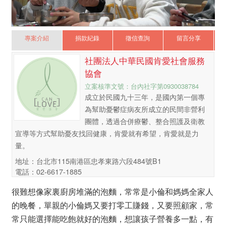
專案介紹
捐款紀錄
徵信查詢
留言分享
社團法人中華民國肯愛社會服務
協會
立案核準文號：台內社字第0930038784
成立於民國九十三年，是國內第一個專
為幫助憂鬱症病友所成立的民間非營利
團體，透過合併療鬱、整合照護及衛教
宣導等方式幫助憂友找回健康，肯愛就有希望，肯愛就是力
量。
地址：台北市115南港區忠孝東路六段484號B1
電話：02-6617-1885
很難想像家裏廚房堆滿的泡麵，常常是小倫和媽媽全家人
的晚餐，單親的小倫媽又要打零工賺錢，又要照顧家，常
常只能選擇能吃飽就好的泡麵，想讓孩子營養多一點，有