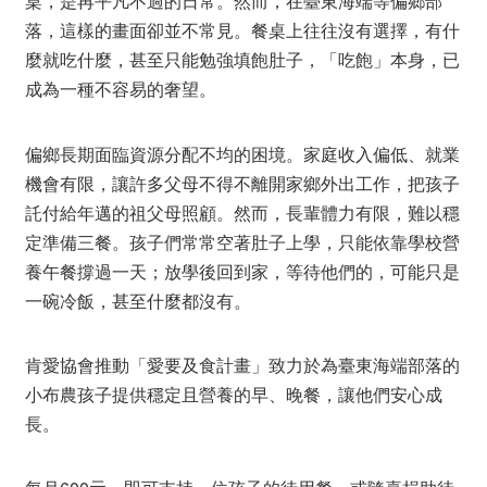
桌，是再平凡不過的日常。然而，在臺東海端等偏鄉部
落，這樣的畫面卻並不常見。餐桌上往往沒有選擇，有什
麼就吃什麼，甚至只能勉強填飽肚子，「吃飽」本身，已
成為一種不容易的奢望。
偏鄉長期面臨資源分配不均的困境。家庭收入偏低、就業
機會有限，讓許多父母不得不離開家鄉外出工作，把孩子
託付給年邁的祖父母照顧。然而，長輩體力有限，難以穩
定準備三餐。孩子們常常空著肚子上學，只能依靠學校營
養午餐撐過一天；放學後回到家，等待他們的，可能只是
一碗冷飯，甚至什麼都沒有。
肯愛協會推動「愛要及食計畫」致力於為臺東海端部落的
小布農孩子提供穩定且營養的早、晚餐，讓他們安心成
長。