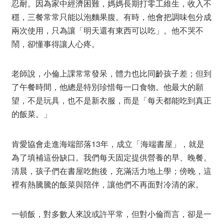
忍耐。因為家中經濟困難，媽媽長期打零工維生，收入不
穩，三餐常常只能以泡麵果腹。有時，他會把調味包分成
兩次使用，只為讓「明天還有東西可以吃」。他不哭不
鬧，卻懂事得讓人心疼。
老師說，小倫上課常常發呆，體力也比同齡孩子差；但到
了午餐時間，他總是特別珍惜每一口食物。他最大的願
望，不是玩具，也不是新衣服，而是「每天都能吃到真正
的飯菜。」
肯愛協會走進海端部落13年，成立「海端書屋」，就是
為了填補這份缺口。我們每天固定提供營養的早、晚餐。
清晨，孩子們在書屋吃飽後，充滿活力地上學；傍晚，這
裡有熱騰騰的飯菜與陪伴，讓他們不再面對冷清的家。
一頓飯，對多數人來說或許平常，但對小倫而言，卻是一