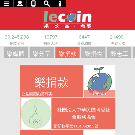
30,245,298
19797
3447
214901
捐款金額
捐款人次
專案總數
專案人次
樂媒體
樂分享
樂捐款
樂捐物
樂志工
樂捐款
lecoin
公益團體勸募專案
社團法人中華民國肯愛社
會服務協會
衛部救字第1151362855號