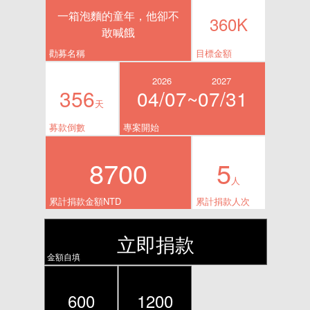
一箱泡麵的童年，他卻不
360K
敢喊餓
勸募名稱
目標金額
2026
2027
356
04/07~
07/31
天
募款倒數
專案開始
8700
5
人
累計捐款金額NTD
累計捐款人次
立即捐款
金額自填
600
1200