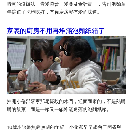
時真的沒辦法。肯愛協會「愛要及食計畫」，告別泡麵童
年讓孩子吃飽吃好，有你廚房就有愛的味道。
家裏的廚房不用再堆滿泡麵紙箱了
推開小倫部落家那扇斑駁的木門，迎面而來的，不是熱騰
騰的飯菜，而是一箱又一箱堆滿角落的泡麵紙箱。
10歲本該是無憂無慮的年紀，小倫卻早早學會了節省與